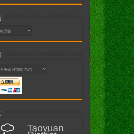
類
賞
氣
Taoyuan