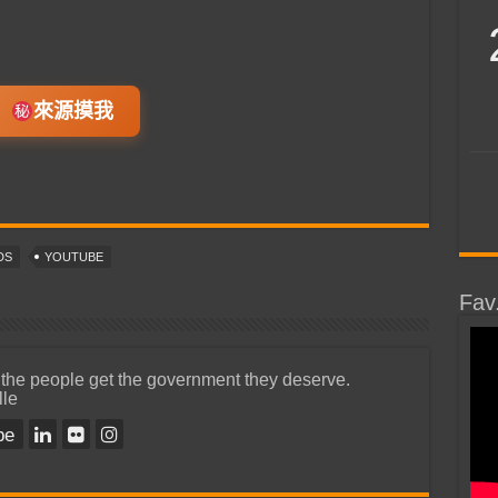
來源摸我
DS
YOUTUBE
Fav
 the people get the government they deserve.
lle
be