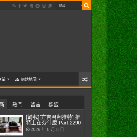
歌單
網站地圖
新
熱門
留言
標籤
[轉載][方吉君翻推特] 推
特上在夯什麼 Part.2290
2026 年 8 月 8 日