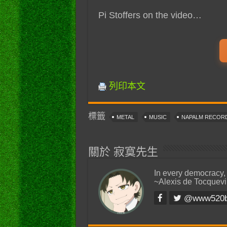
Pi Stoffers on the video…
列印本文
標籤
METAL
MUSIC
NAPALM RECOR
關於 寂寞先生
In every democracy,
~Alexis de Tocquevi
@www520