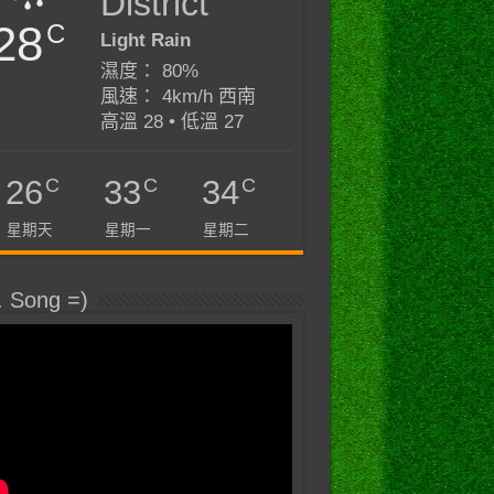
District
28
C
Light Rain
濕度： 80%
風速： 4km/h 西南
高溫 28 • 低溫 27
C
C
C
26
33
34
星期天
星期一
星期二
. Song =)