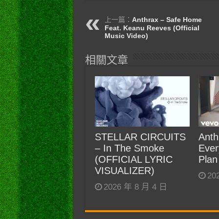
上一篇：
Anthrax – Safe Home
Feat. Keanu Reeves (Official
Music Video)
相關文章
STELLAR CIRCUITS
Anth
– In The Smoke
Ever
(OFFICIAL LYRIC
Plan
VISUALIZER)
20
2026 年 8 月 4 日