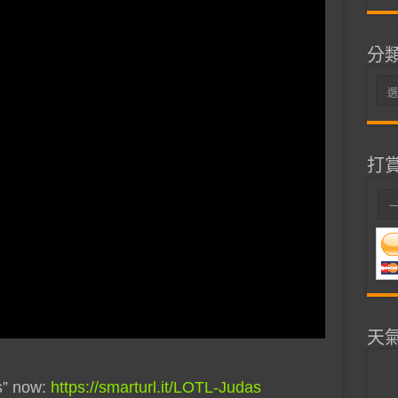
分
分
類
打
天
s” now:
https://smarturl.it/LOTL-Judas