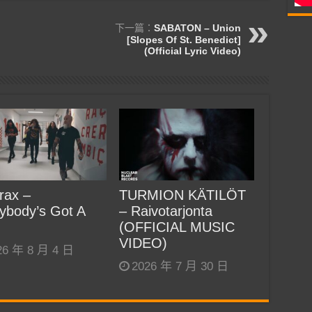
下一篇：
SABATON – Union
[Slopes Of St. Benedict]
(Official Lyric Video)
rax –
TURMION KÄTILÖT
ybody’s Got A
– Raivotarjonta
(OFFICIAL MUSIC
VIDEO)
26 年 8 月 4 日
2026 年 7 月 30 日