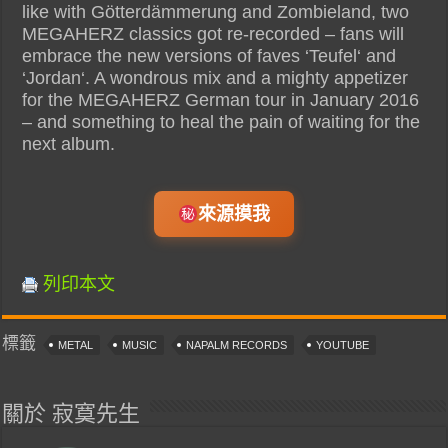
like with Götterdämmerung and Zombieland, two
MEGAHERZ classics got re-recorded – fans will
embrace the new versions of faves ‘Teufel‘ and
‘Jordan‘. A wondrous mix and a mighty appetizer
for the MEGAHERZ German tour in January 2016
– and something to heal the pain of waiting for the
next album.
來源摸我
列印本文
標籤
METAL
MUSIC
NAPALM RECORDS
YOUTUBE
關於 寂寞先生