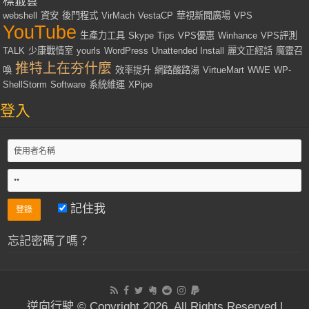
標籤雲
webshell
資安
後門程式
VirMach
VestaCP
華視新聞廣場
VPS
YouTube
生產力工具
Skype
Tips
VPS優惠
Winhance
VPS評測
TALK
少康戰情室
yourls
WordPress
Unattended Install
麗文正經話
魔靈召
推特上在夯什麼
喚
效率提升
網路酸路湯
VirtueMart
WWE
WP-
ShellStorm
Software
系統維運
XPipe
登入
記住我
忘記密碼了嗎？
逆向行駛 © Copyright 2026, All Rights Reserved |