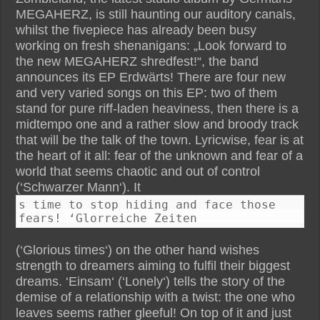
MEGAHERZ, is still haunting our auditory canals,
whilst the fivepiece has already been busy
working on fresh shenanigans: „Look forward to
the new MEGAHERZ shredfest!“, the band
announces its EP Erdwärts! There are four new
and very varied songs on this EP: two of them
stand for pure riff-laden heaviness, then there is a
midtempo one and a rather slow and broody track
that will be the talk of the town. Lyricwise, fear is at
the heart of it all: fear of the unknown and fear of a
world that seems chaotic and out of control
(‘Schwarzer Mann‘). It
s time to stop hiding and face those
fears! ‘Glorreiche Zeiten
(‘Glorious times‘) on the other hand wishes
strength to dreamers aiming to fulfil their biggest
dreams. ‘Einsam‘ (‘Lonely‘) tells the story of the
demise of a relationship with a twist: the one who
leaves seems rather gleeful! On top of it and just