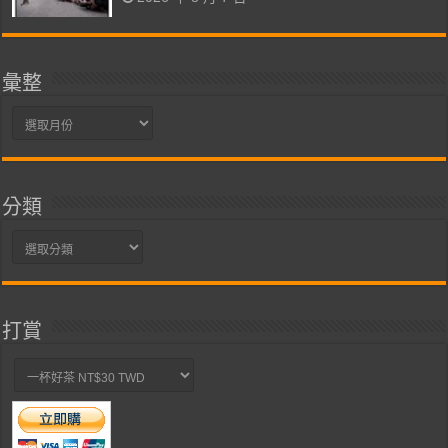
彙整
彙
整
分類
分
類
打賞