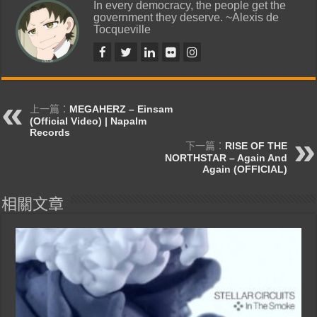
In every democracy, the people get the
government they deserve. ~Alexis de
Tocqueville
上一篇：
MEGAHERZ – Einsam
(Official Video) | Napalm
Records
下一篇：
RISE OF THE
NORTHSTAR – Again And
Again (OFFICIAL)
相關文章