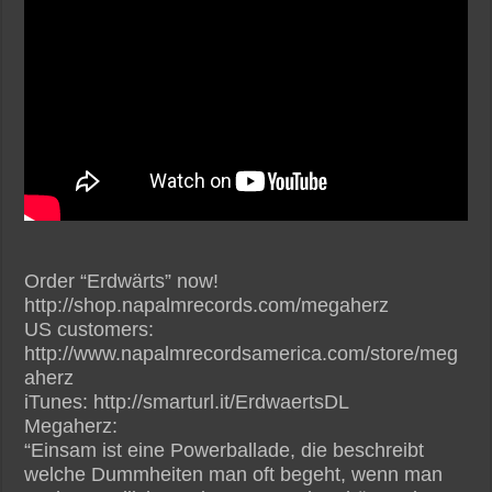
Order “Erdwärts” now!
http://shop.napalmrecords.com/megaherz
US customers:
http://www.napalmrecordsamerica.com/store/meg
aherz
iTunes: http://smarturl.it/ErdwaertsDL
Megaherz:
“Einsam ist eine Powerballade, die beschreibt
welche Dummheiten man oft begeht, wenn man