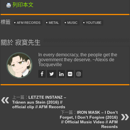
列印本文
標籤
AFM RECORDS
METAL
MUSIC
YOUTUBE
關於 寂寞先生
In every democracy, the people get the
government they deserve. ~Alexis de
Tocqueville
上一篇：
LETZTE INSTANZ –
Tränen aus Stein (2016) //
official clip // AFM Records
下一篇：
IRON MASK – I Don’t
Forget, I Don’t Forgive (2016)
// Official Music Video // AFM
Records