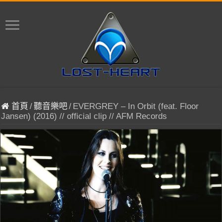
首頁
/
聽音樂吧
/
EVERGREY – In Orbit (feat. Floor
Jansen) (2016) // official clip // AFM Records