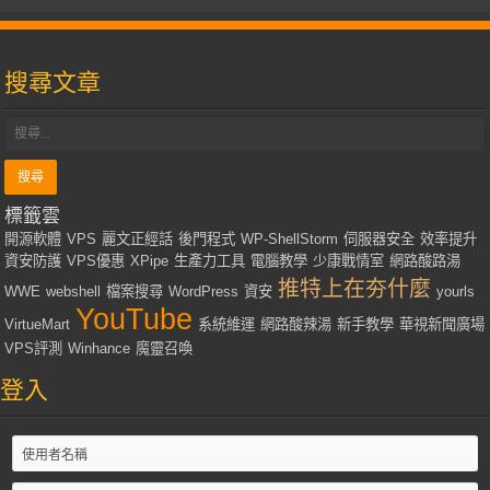
搜尋文章
標籤雲
開源軟體
VPS
麗文正經話
後門程式
WP-ShellStorm
伺服器安全
效率提升
資安防護
VPS優惠
XPipe
生產力工具
電腦教學
少康戰情室
網路酸路湯
推特上在夯什麼
WWE
webshell
檔案搜尋
WordPress
資安
yourls
YouTube
VirtueMart
系統維運
網路酸辣湯
新手教學
華視新聞廣場
VPS評測
Winhance
魔靈召喚
登入