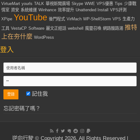
VirtueMart
yourls
TALK
華視新聞廣場
Skype
WWE
VPS優惠
Tips
少康戰
情室
資安
系統維運
Winhance
效率提升
Unattended Install
VPS評測
YouTube
XPipe
後門程式
VirMach
WP-ShellStorm
VPS
生產力
推特
工具
VestaCP
Software
麗文正經話
webshell
魔靈召喚
網路酸路湯
上在夯什麼
WordPress
登入
記住我
忘記密碼了嗎？
逆向行駛 © Copyright 2026, All Rights Reserved |