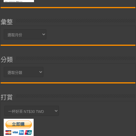
彙整
彙
整
分類
分
類
打賞