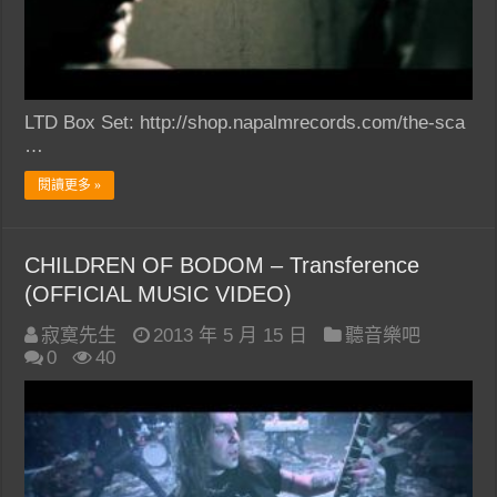
LTD Box Set: http://shop.napalmrecords.com/the-sca
…
閱讀更多 »
CHILDREN OF BODOM – Transference
(OFFICIAL MUSIC VIDEO)
寂寞先生
2013 年 5 月 15 日
聽音樂吧
0
40