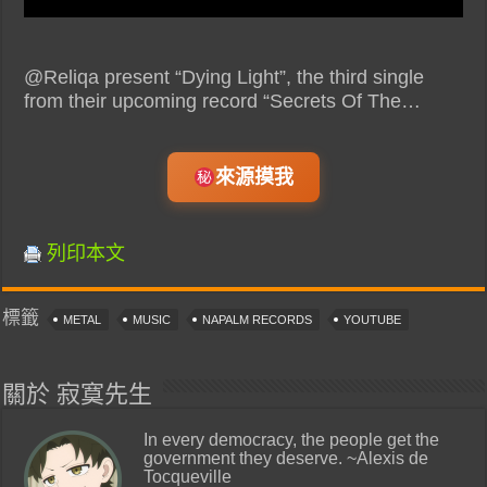
@Reliqa present “Dying Light”, the third single
from their upcoming record “Secrets Of The…
來源摸我
列印本文
標籤
METAL
MUSIC
NAPALM RECORDS
YOUTUBE
關於 寂寞先生
In every democracy, the people get the
government they deserve. ~Alexis de
Tocqueville