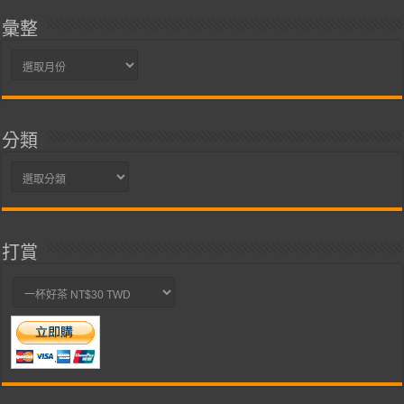
彙整
彙
整
分類
分
類
打賞