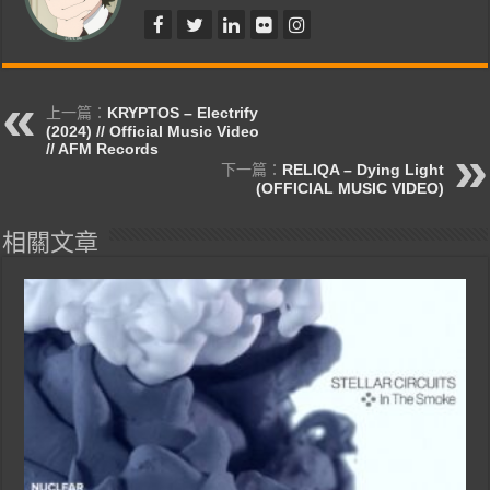
上一篇：
KRYPTOS – Electrify
(2024) // Official Music Video
// AFM Records
下一篇：
RELIQA – Dying Light
(OFFICIAL MUSIC VIDEO)
相關文章