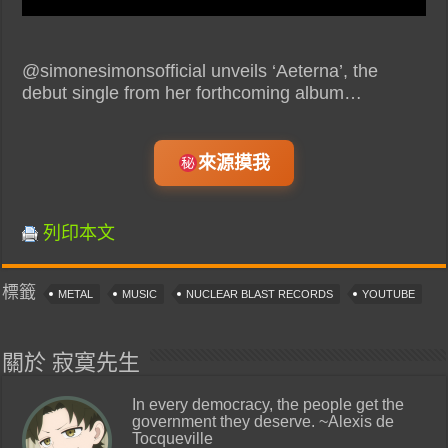
@simonesimonsofficial unveils ‘Aeterna’, the
debut single from her forthcoming album…
來源摸我
列印本文
標籤
METAL
MUSIC
NUCLEAR BLAST RECORDS
YOUTUBE
關於 寂寞先生
In every democracy, the people get the
government they deserve. ~Alexis de
Tocqueville