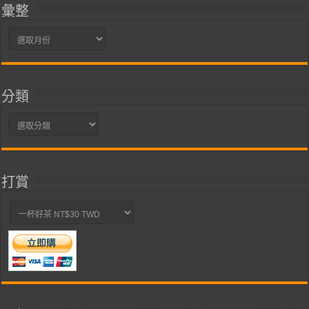
彙整
彙
整
分類
分
類
打賞