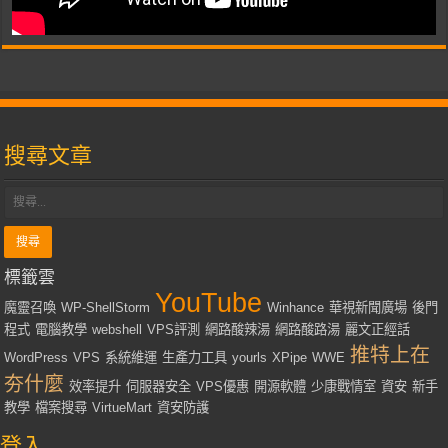
搜尋文章
標籤雲
YouTube
魔靈召喚
WP-ShellStorm
Winhance
華視新聞廣場
後門
程式
電腦教學
webshell
VPS評測
網路酸辣湯
網路酸路湯
麗文正經話
推特上在
WordPress
VPS
系統維運
生產力工具
yourls
XPipe
WWE
夯什麼
效率提升
伺服器安全
VPS優惠
開源軟體
少康戰情室
資安
新手
教學
檔案搜尋
VirtueMart
資安防護
登入