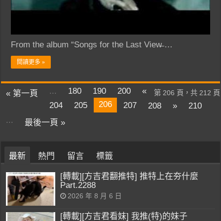
From the album “Songs for the Last View̶ …
閱讀更多 »
...
180
190
200
«
« 第一頁
第 206 頁，共 212 頁
206
204
205
207
208
»
210
...
最後一頁 »
最新
熱門
留言
標籤
[轉載][方吉君翻推特] 推特上在夯什麼
Part.2288
2026 年 8 月 6 日
[轉載][方吉君看妹] 我推(特)的妹子