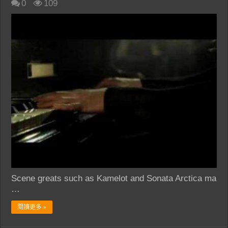
0
109
Scene greats such as Kamelot and Sonata Arctica ma
…
閱讀更多 »