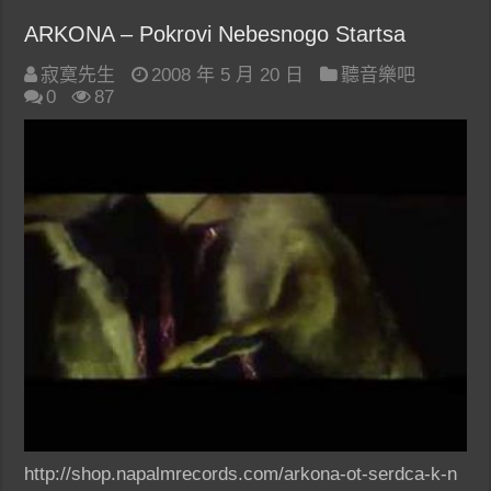
ARKONA – Pokrovi Nebesnogo Startsa
寂寞先生
2008 年 5 月 20 日
聽音樂吧
0
87
http://shop.napalmrecords.com/arkona-ot-serdca-k-n