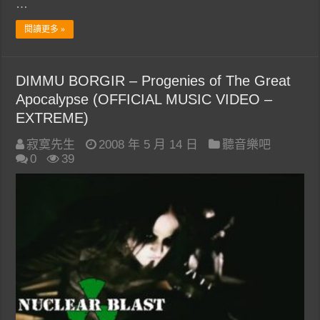
…
閱讀更多 »
DIMMU BORGIR – Progenies of The Great
Apocalypse (OFFICIAL MUSIC VIDEO –
EXTREME)
寂寞先生
2008 年 5 月 14 日
聽音樂吧
0
39