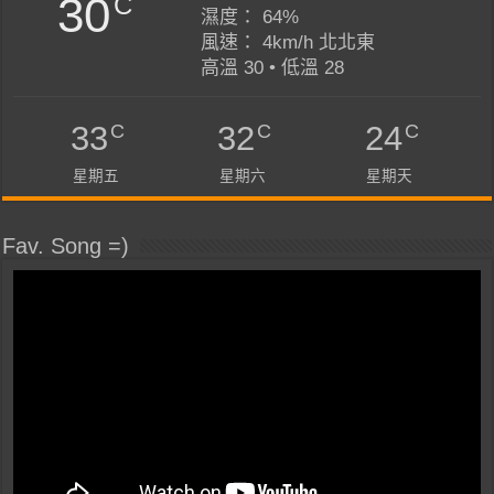
30
C
濕度： 64%
風速： 4km/h 北北東
高溫 30 • 低溫 28
C
C
C
33
32
24
星期五
星期六
星期天
Fav. Song =)