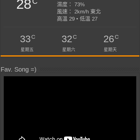
28
C
濕度： 73%
風速： 2km/h 東北
高溫 29 • 低溫 27
C
C
C
33
32
26
星期五
星期六
星期天
Fav. Song =)