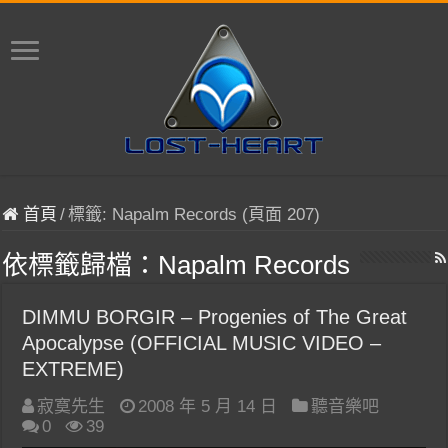
首頁
/
標籤:
Napalm Records
(頁面 207)
依標籤歸檔：
Napalm Records
DIMMU BORGIR – Progenies of The Great
Apocalypse (OFFICIAL MUSIC VIDEO –
EXTREME)
寂寞先生
2008 年 5 月 14 日
聽音樂吧
0
39