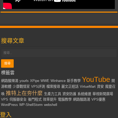
搜尋文章
標籤雲
YouTube
網路酸辣湯
yourls
XPipe
WWE
Winhance
新手教學
開
源軟體
少康戰情室
VPS評測
檔案搜尋
麗文正經話
VirtueMart
資安
魔靈召
推特上在夯什麼
喚
生產力工具
資安防護
系統維運
華視新聞廣場
VPS
伺服器安全
後門程式
效率提升
電腦教學
網路酸路湯
VPS優惠
WordPress
WP-ShellStorm
webshell
登入