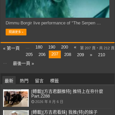
Dimmu Borgir live performance of “The Serpen …
閱讀更多 »
...
180
190
200
«
« 第一頁
第 207 頁，共 212 頁
207
205
206
208
209
»
210
...
最後一頁 »
最新
熱門
留言
標籤
[轉載][方吉君翻推特] 推特上在夯什麼
Part.2288
2026 年 8 月 6 日
[轉載][方吉君看妹] 我推(特)的妹子