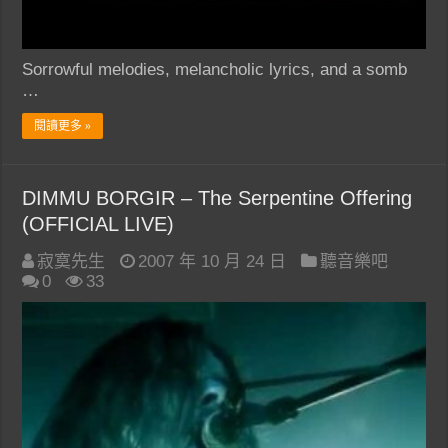
Sorrowful melodies, melancholic lyrics, and a somb
…
閱讀更多 »
DIMMU BORGIR – The Serpentine Offering
(OFFICIAL LIVE)
寂寞先生
2007 年 10 月 24 日
聽音樂吧
0
33