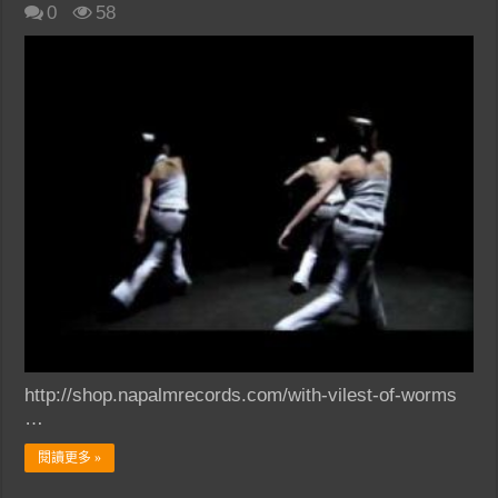
0
58
http://shop.napalmrecords.com/with-vilest-of-worms
…
閱讀更多 »