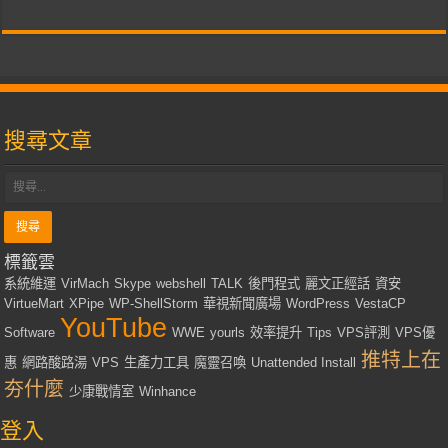
搜尋文章
標籤雲
系統維運
VirMach
Skype
webshell
TALK
後門程式
麗文正經話
資安
VirtueMart
XPipe
WP-ShellStorm
華視新聞廣場
WordPress
VestaCP
YouTube
Software
WWE
yourls
效率提升
Tips
VPS評測
VPS優
推特上在
惠
網路酸路湯
VPS
生產力工具
魔靈召喚
Unattended Install
夯什麼
少康戰情室
Winhance
登入