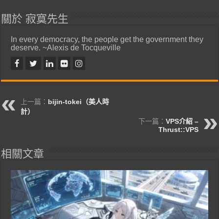
關於 寂寞先生
In every democracy, the people get the government they
deserve. ~Alexis de Tocqueville
上一篇：
bijin-tokei（美人時
計）
下一篇：
VPS介紹 –
Thrust::VPS
相關文章