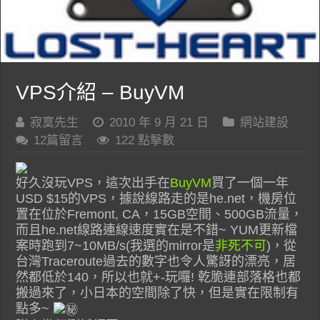
VPS介紹 – BuyVM
寂寞先生
2010 年 9 月 21 日
網站建設
12篇留言
122 點擊數
好久沒玩VPS，這次出手在
BuyVM
買了一個一年
USD $15的VPS，據說線路走的是he.net，機房位
置在位於Fremont, CA，15GB空間、500GB流量，
而且he.net線路連線速度實在是不錯~ YUM更新檔
案時跑到7~10MB/s(我選的mirror是
非死不可
)，從
台灣Traceroute過去的數字也令人驚訝的漂亮，居
然都低於140，所以也就+-玩囉! 乾脆連部落格也都
搬過來了，小日本的空間除了快，但是實在限制有
點多~