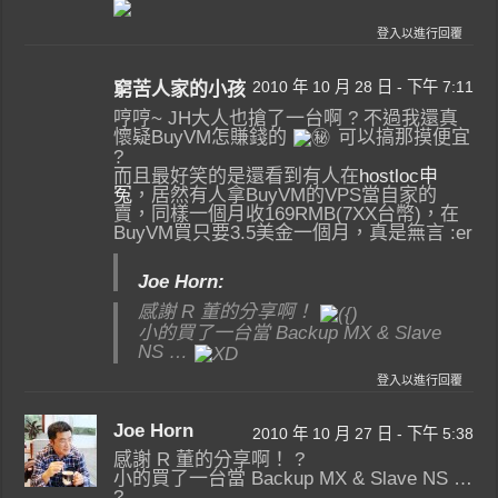
登入以進行回覆
2010 年 10 月 28 日 - 下午 7:11
窮苦人家的小孩
哼哼~ JH大人也搶了一台啊 ? 不過我還真
懷疑BuyVM怎賺錢的
可以搞那摸便宜
?
而且最好笑的是還看到有人在
hostloc申
冤
，居然有人拿BuyVM的VPS當自家的
賣，同樣一個月收169RMB(7XX台幣)，在
BuyVM買只要3.5美金一個月，真是無言 :er
Joe Horn:
感謝 R 董的分享啊！
小的買了一台當 Backup MX & Slave
NS …
登入以進行回覆
Joe Horn
2010 年 10 月 27 日 - 下午 5:38
感謝 R 董的分享啊！ ?
小的買了一台當 Backup MX & Slave NS …
?