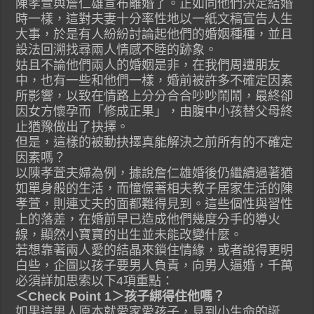
陳孝萱與詹仁雄宣布離婚了。正如同他們決定結婚
時一樣，這對夫妻十分率性地以一紙文稿宣告人生
大事，於是有人紛紛討論起他們的婚姻種種，並且
設法回溯找尋兩人情感不睦的跡象。
姑且不論他們兩人的婚姻是非，在我們周遭朋友
中，也有一些和他們一樣，婚前被許多不確定因素
所影響，以致在情路上分分合合吵吵鬧鬧，最終卻
因女方懷孕而「修成正果」，由腹中小孩替父母終
止猶豫做出了抉擇。
但是，這樣的被動抉擇真能解決之前所有的不確定
因素嗎？
以陳孝萱夫婦為例，據說詹仁雄婚後仍繼續過著猶
如單身般的生活，而憧憬著相夫教子居家生活的陳
孝萱，則連丈夫的面都難得見到。這些個性與習性
上的落差，在婚前早已造成他們幾度分手的導火
線，顯然小寶寶的出生並未能改變什麼。
若想靠著兩人愛的結晶來鎖住情緣，或者說得更明
白些，企圖以孩子要男人負責，向男人逼婚，千萬
必須詳加思索以下4項重點：
＜Check Point 1＞孩子綁得住他嗎？
如果這男人原本就愛家愛孩子，見到小生命的誕