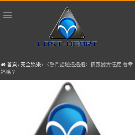
首頁
/
完全娛樂
/
〈熱門話題追追追〉情感變責任感 會幸
福嗎？