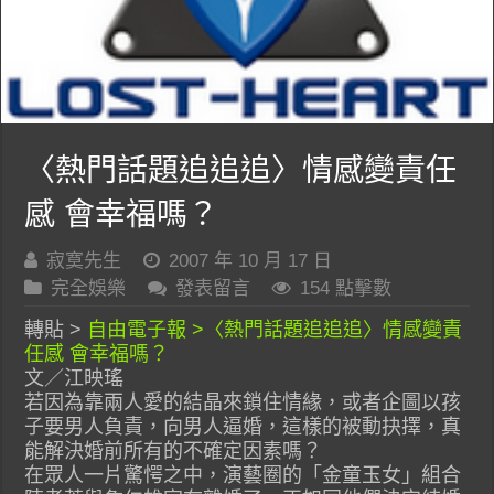
〈熱門話題追追追〉情感變責任
感 會幸福嗎？
寂寞先生
2007 年 10 月 17 日
完全娛樂
發表留言
154 點擊數
轉貼 >
自由電子報 >〈熱門話題追追追〉情感變責
任感 會幸福嗎？
文／江映瑤
若因為靠兩人愛的結晶來鎖住情緣，或者企圖以孩
子要男人負責，向男人逼婚，這樣的被動抉擇，真
能解決婚前所有的不確定因素嗎？
在眾人一片驚愕之中，演藝圈的「金童玉女」組合