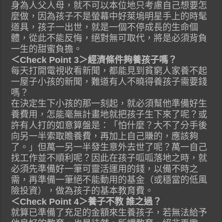
身為人父人母，就不可以本位地只考慮自己想要怎
麼做，因為孩子不是螢幕中好萊塢明星手上的時髦
道具，孩子一出世，就是一個不停成長的生命個
體，從此不能反悔，絕對無可取代，將是必須背負
一生的甜蜜負擔。
＜Check Point 3＞經濟條件夠養孩子嗎？
每天打開電視收看新聞，都能見到貧窮人家養不起
一屋子小孩的新聞，難道有人不曉得養孩子需要錢
嗎？
在決定生下小孩的那一刻起，就必須幫他準備好生
養費用，怎能毫無計畫地就把孩子生下來了呢？或
許有人打的如意算盤是：「怕什麼？大不了分手後
向另一半索取贍養費，再加上自己賺的，應該夠
了。」但萬一另一半發生意外去世了呢？萬一自己
找工作並不順利呢？因此在孩子呱呱落地之時，就
必須先準備好一筆可靈活運用的錢，以備不時之
需，再準備一筆絕不能動用的基金（或穩當的低風
險投資），做為孩子的基本教育費。
＜Check Point 4＞養子不教 誰之過？
就算已準備了充足的金額來生養孩子，若無法給予