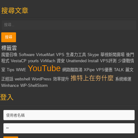
搜尋文章
標籤雲
魔靈召喚
Software
VirtueMart
VPS
生產力工具
Skype
華視新聞廣場
後門
程式
VestaCP
yourls
VirMach
資安
Unattended Install
VPS評測
少康戰情
YouTube
室
Tips
WWE
網路酸路湯
XPipe
VPS優惠
TALK
麗文
推特上在夯什麼
正經話
webshell
WordPress
效率提升
系統維運
Winhance
WP-ShellStorm
登入