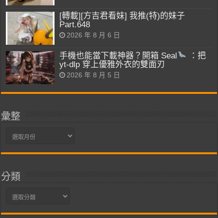
[轉載][方吉君看妹] 我推(特)的妹子
Part.648
2026 年 8 月 6 日
手機也能當下載神器？開箱 Seal
：把
yt-dlp 穿上優雅外衣的雙面刃
2026 年 8 月 5 日
彙整
彙
整
分類
分
類