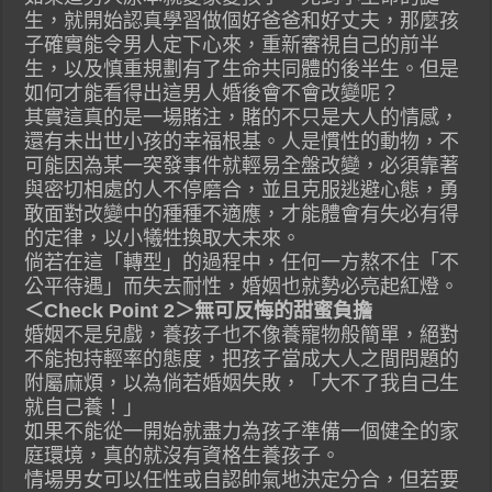
生，就開始認真學習做個好爸爸和好丈夫，那麼孩
子確實能令男人定下心來，重新審視自己的前半
生，以及慎重規劃有了生命共同體的後半生。但是
如何才能看得出這男人婚後會不會改變呢？
其實這真的是一場賭注，賭的不只是大人的情感，
還有未出世小孩的幸福根基。人是慣性的動物，不
可能因為某一突發事件就輕易全盤改變，必須靠著
與密切相處的人不停磨合，並且克服逃避心態，勇
敢面對改變中的種種不適應，才能體會有失必有得
的定律，以小犧牲換取大未來。
倘若在這「轉型」的過程中，任何一方熬不住「不
公平待遇」而失去耐性，婚姻也就勢必亮起紅燈。
＜Check Point 2＞無可反悔的甜蜜負擔
婚姻不是兒戲，養孩子也不像養寵物般簡單，絕對
不能抱持輕率的態度，把孩子當成大人之間問題的
附屬麻煩，以為倘若婚姻失敗，「大不了我自己生
就自己養！」
如果不能從一開始就盡力為孩子準備一個健全的家
庭環境，真的就沒有資格生養孩子。
情場男女可以任性或自認帥氣地決定分合，但若要