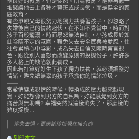
他良好的教育，也是徒然。所謂教育，絕非再撒一
堆錢讓他去上各種才藝班或成長營，而是健全的家
庭教育。
有些單親父母很努力地獨力扶養著孩子，卻忽略了
失婚後自己的情緒起伏，在不知不覺當中，時而對
孩子百般寵溺，時而暴怒無法自制，小孩成長於如
此陰晴不定的氛圍，難免失去安全感與被愛感，往
往會累積心中陰影，成為失去自信又隨時察言觀
色、跟從別人喜怒而改變原則的投機份子，許許多
多人格上的缺陷就此養成。
因此若打算好好生下孩子獨力扶養，就必須調整好
情緒，避免讓無辜的孩子承擔你的情緒垃圾。
——
當愛情變成親情的時候，轉換成的壓力越來越現
實，妳能想像到男方的自私嗎? 妳能感覺到女方的
痛苦與無助嗎? 幸福突然就這樣消失了，那麼樣的
難以捉模…
當失去過，更應該珍惜現在擁有的
列印本文