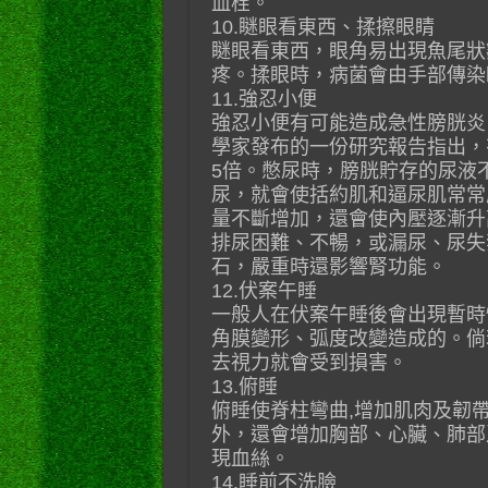
血栓。
10.瞇眼看東西、揉擦眼睛
瞇眼看東西，眼角易出現魚尾狀
疼。揉眼時，病菌會由手部傳染
11.強忍小便
強忍小便有可能造成急性膀胱炎
學家發布的一份研究報告指出，
5倍。憋尿時，膀胱貯存的尿液
尿，就會使括約肌和逼尿肌常常
量不斷增加，還會使內壓逐漸升
排尿困難、不暢，或漏尿、尿失
石，嚴重時還影響腎功能。
12.伏案午睡
一般人在伏案午睡後會出現暫時
角膜變形、弧度改變造成的。倘
去視力就會受到損害。
13.俯睡
俯睡使脊柱彎曲,增加肌肉及韌
外，還會增加胸部、心臟、肺部
現血絲。
14.睡前不洗臉