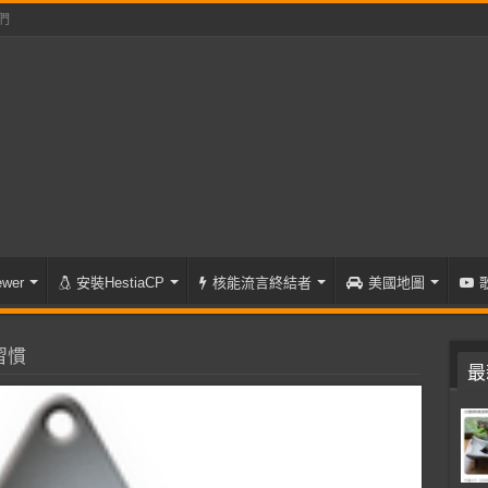
們
wer
安裝HestiaCP
核能流言終結者
美國地圖
習慣
最