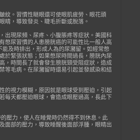
皺紋。習慣性瞇眼還可使眼肌疲勞、眼花頭
眼睛，導致發炎、睫毛折斷或脫落。
，出現尿頻、尿疼、小腹脹疼等症狀。美國科
有憋尿習慣的人患膀胱癌的可能性比一般人高
不能及時排出，形成人為的尿瀦留。如經常憋
處於緊張狀態；如果憋尿時間過長，膀胱內尿
高，時間長了就會發生膀胱頸受阻症狀，造成
禁等毛病。在尿瀦留時還易引起並發感染和結
性的視力模糊，原因就是眼球受到壓迫，引起
若每天都壓迫眼球，會造成眼壓過高，長此下
帶的壓力，使人在睡覺時仍然得不到休息。此
及面部的壓力，導致睡醒後面部浮腫，眼睛出