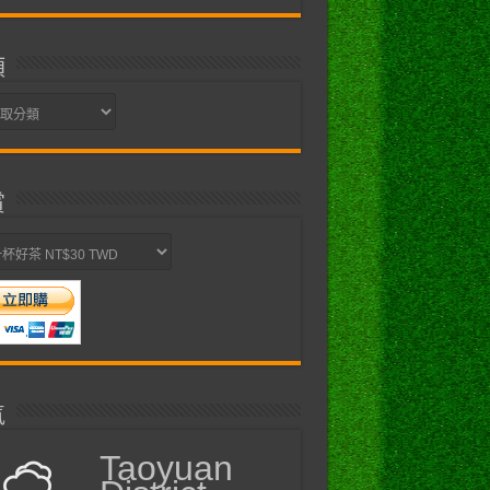
類
賞
氣
Taoyuan