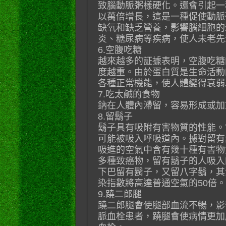
致腦動脈粥樣硬化。還會引起一
以萬倍增長，這是一種促使動脈
缺氧和缺乏營養，影響腦細胞的
炎、糖尿病等疾病，使人未老先
6.空腹吃糖
越來越多的証據表明，空腹吃糖
度越重。由於蛋白質是生命活動
各種正常機能，使人體變得衰弱
7.吃太鹹的食物
鈉在人體內滯留，容易形成或加
8.留鬍子
鬍子具有吸附有害物質的性能。
可能被吸入呼吸道內。據對留有
吸進的空氣中含有幾十種有害物
多種致癌物，留有鬍子的人吸入
下巴留有鬍子，又留八字鬍，其
染指數將高達普通空氣的50倍。
9.蹺二郎腿
蹺二郎腿會使腿部血流不暢，影
脈血栓患者，蹺腿會使病情更加