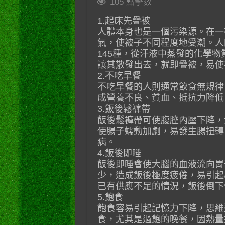
105 點擊數
1.起床先疊被
人體本身也是一個污染源。在一
氣，使被子不同程度地受潮。人
145種，從汗液中蒸發的化學物
讓其散發出去，就即疊被，易使
2.不吃早餐
不吃早餐的人則通常飲食無規律
成營養不良、貧血、抵抗力降低
3.飯後鬆褲帶
飯後鬆褲帶可使腹腔內壓下降，
使腸子蠕動加劇，易發生腸扭轉
病。
4.飯後即睡
飯後即睡會使大腦的血液流向胃
少，造成飯後極度疲倦，易引起
已有供應不足的情況，飯後倒下
5.飽食
飽食容易引起記憶力下降，思維
食，尤其是過飽的晚餐，因熱量