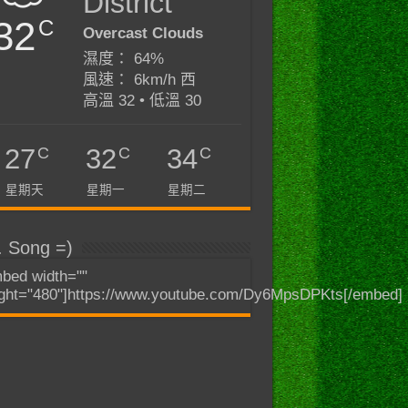
District
32
C
Overcast Clouds
濕度： 64%
風速： 6km/h 西
高溫 32 • 低溫 30
C
C
C
27
32
34
星期天
星期一
星期二
. Song =)
bed width=""
ght="480"]https://www.youtube.com/Dy6MpsDPKts[/embed]