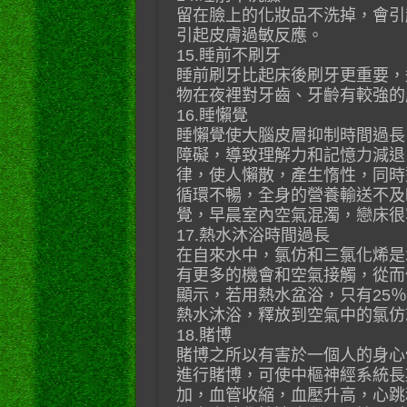
留在臉上的化妝品不洗掉，會引
引起皮膚過敏反應。
15.睡前不刷牙
睡前刷牙比起床後刷牙更重要，
物在夜裡對牙齒、牙齡有較強的
16.睡懶覺
睡懶覺使大腦皮層抑制時間過長
障礙，導致理解力和記憶力減退
律，使人懶散，產生惰性，同時
循環不暢，全身的營養輸送不及
覺，早晨室內空氣混濁，戀床很
17.熱水沐浴時間過長
在自來水中，氯仿和三氯化烯是
有更多的機會和空氣接觸，從而
顯示，若用熱水盆浴，只有25
熱水沐浴，釋放到空氣中的氯仿
18.賭博
賭博之所以有害於一個人的身心
進行賭博，可使中樞神經系統長
加，血管收縮，血壓升高，心跳