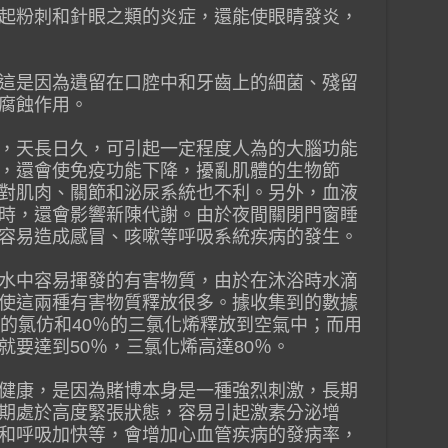
起粉刺和針眼之類的炎症，還能使眼睛發炎，
這是因為遺留在口腔中和牙齒上的細菌、殘留
腐蝕作用。
，天長日久，可引起一定程度人為的大腦功能
，還會使免疫功能下降，擾亂肌體的生物節
對肌肉、關節和泌尿系統也不利。另外，血液
時，還會影響新陳代謝。由於夜間關閉門窗睡
容易造成感冒、咳嗽等呼吸系統疾病的發生。
水中容易揮發的有害物質，由於在沐浴時水滴
使這兩種有害物質釋放很多。據收集到的數據
％的氯仿和40％的三氯化烯釋放到空氣中；而用
就要達到50％，三氯化烯高達80％。
健康，是因為賭博本身是一種強烈刺激，長期
期處於高度緊張狀態，容易引起激素分泌增
和呼吸加快等，會增加心血管疾病的發病率，