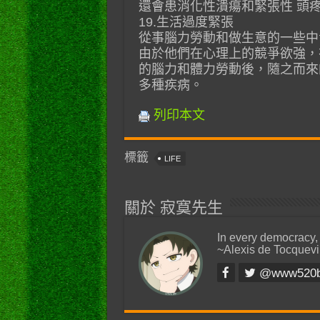
還會患消化性潰瘍和緊張性 頭
19.生活過度緊張
從事腦力勞動和做生意的一些中
由於他們在心理上的競爭欲強，
的腦力和體力勞動後，隨之而來
多種疾病。
列印本文
標籤
LIFE
關於 寂寞先生
In every democracy,
~Alexis de Tocquevi
@www520