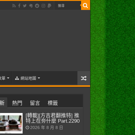
歌單
網站地圖
新
熱門
留言
標籤
[轉載][方吉君翻推特] 推
特上在夯什麼 Part.2290
2026 年 8 月 8 日