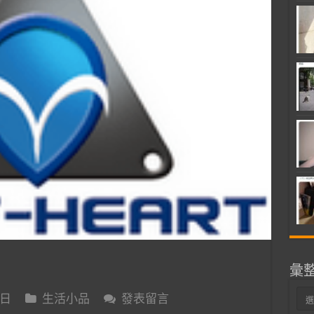
彙
彙
 日
生活小品
發表留言
整