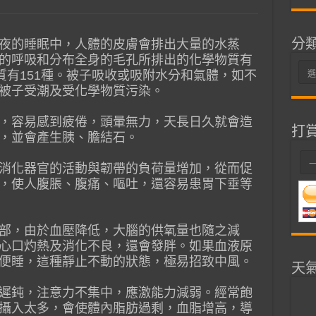
分
夜的睡眠中，人體的皮膚會排出大量的水蒸
的呼吸和分布全身的毛孔所排出的化學物質有
分
質有151種。被子吸收或吸附水分和氣體，如不
類
被子受潮及受化學物質污染。
，容易感到疲倦，頭暈無力，天長日久就會造
打
，並會產生胰、膽結石。
消化器官的活動與韌帶的負荷量增加，從而促
，使人腹脹、腹痛、嘔吐，還容易患胃下垂等
部，由於血壓降低，大腦的供氧量也隨之減
心口灼熱及消化不良，還會發胖。如果血液原
便睡，這種靜止不動的狀態，極易招致中風。
天
遲鈍，注意力不集中，應激能力減弱。經常飽
攝入太多，會使體內脂肪過剩，血脂增高，導