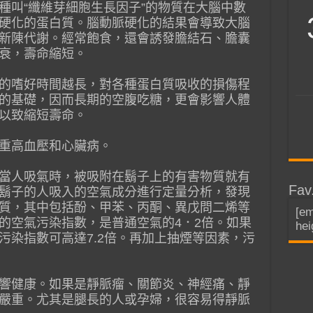
種叫“纖維芽細胞生長因子”的物質在大腦中數
硬化的蛋白質。腦動脈硬化的結果會導致大腦
新陳代謝。經常飽食，還會誘發膽結石、膽囊
衰，壽命縮短。
的嗜好時間越長，對各種蛋白質吸收的損傷程
的基礎，因而長期的空腹吃糖，更會影響人體
以致縮短壽命。
重高血壓和心臟病。
當人吸氣時，被吸附在鬍子上的有害物質就有
Fav
鬍子的人吸入的空氣成分進行定量分析，發現
質，其中包括酚、甲苯、丙酮、異戊問二烯等
[em
的空氣污染指數，是普通空氣的4．2倍。如果
hei
污染指數可高達7.2倍。再加上抽煙等因素，污
響健康。如果是靜脈瘤、關節炎、神經痛、靜
嚴重。尤其是腿長的人或孕婦，很容易得靜脈