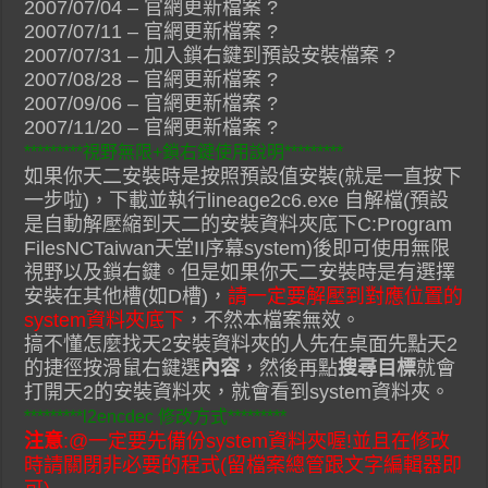
2007/07/04 – 官網更新檔案 ?
2007/07/11 – 官網更新檔案 ?
2007/07/31 – 加入鎖右鍵到預設安裝檔案 ?
2007/08/28 – 官網更新檔案 ?
2007/09/06 – 官網更新檔案 ?
2007/11/20 – 官網更新檔案 ?
*********視野無限+鎖右鍵使用說明*********
如果你天二安裝時是按照預設值安裝(就是一直按下
一步啦)，下載並執行lineage2c6.exe 自解檔(預設
是自動解壓縮到天二的安裝資料夾底下C:Program
FilesNCTaiwan天堂II序幕system)後即可使用無限
視野以及鎖右鍵。但是如果你天二安裝時是有選擇
安裝在其他槽(如D槽)，
請一定要解壓到對應位置的
system資料夾底下
，不然本檔案無效。
搞不懂怎麼找天2安裝資料夾的人先在桌面先點天2
的捷徑按滑鼠右鍵選
內容
，然後再點
搜尋目標
就會
打開天2的安裝資料夾，就會看到system資料夾。
*********l2encdec 修改方式*********
注意
:@一定要先備份system資料夾喔!並且在修改
時請關閉非必要的程式(留檔案總管跟文字編輯器即