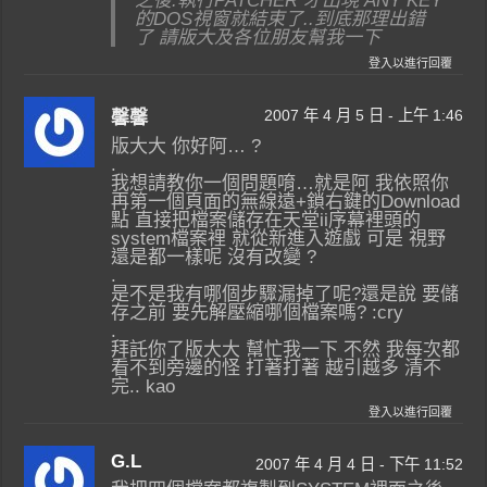
之後.執行PATCHER 才出現 ANY KEY
的DOS視窗就結束了..到底那理出錯
了 請版大及各位朋友幫我一下
登入以進行回覆
2007 年 4 月 5 日 - 上午 1:46
馨馨
版大大 你好阿… ?
.
我想請教你一個問題唷…就是阿 我依照你
再第一個頁面的無線遠+鎖右鍵的Download
點 直接把檔案儲存在天堂ii序幕裡頭的
system檔案裡 就從新進入遊戲 可是 視野
還是都一樣呢 沒有改變 ?
.
是不是我有哪個步驟漏掉了呢?還是說 要儲
存之前 要先解壓縮哪個檔案嗎? :cry
.
拜託你了版大大 幫忙我一下 不然 我每次都
看不到旁邊的怪 打著打著 越引越多 清不
完.. kao
登入以進行回覆
G.L
2007 年 4 月 4 日 - 下午 11:52