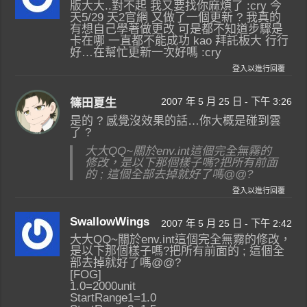
版大大..對不起 我又要找你麻煩了 :cry 今
天5/29 天2官網 又做了一個更新 ? 我真的
有想自己學著做更改 可是都不知道步驟是
卡在哪 一直都不能成功 kao 拜託板大 行行
好…在幫忙更新一次好嗎 :cry
登入以進行回覆
2007 年 5 月 25 日 - 下午 3:26
篠田夏生
是的 ? 感覺沒效果的話…你大概是碰到雲
了 ?
大大QQ~關於env.int這個完全無霧的
修改，是以下那個樣子嗎?把所有前面
的 ; 這個全部去掉就好了嗎@@?
登入以進行回覆
SwallowWings
2007 年 5 月 25 日 - 下午 2:42
大大QQ~關於env.int這個完全無霧的修改，
是以下那個樣子嗎?把所有前面的 ; 這個全
部去掉就好了嗎@@?
[FOG]
1.0=2000unit
StartRange1=1.0