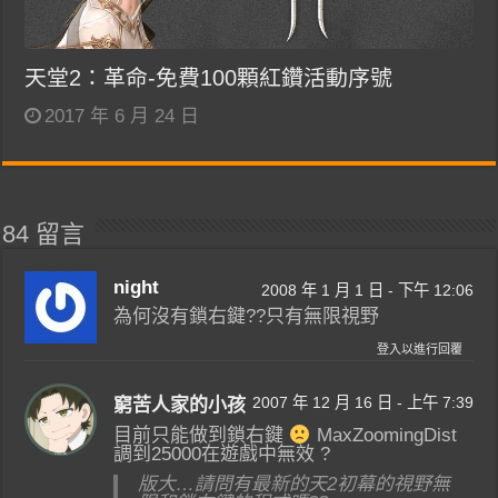
天堂2：革命-免費100顆紅鑽活動序號
2017 年 6 月 24 日
84 留言
night
2008 年 1 月 1 日 - 下午 12:06
為何沒有鎖右鍵??只有無限視野
登入以進行回覆
2007 年 12 月 16 日 - 上午 7:39
窮苦人家的小孩
目前只能做到鎖右鍵
MaxZoomingDist
調到25000在遊戲中無效 ?
版大…請問有最新的天2初幕的視野無