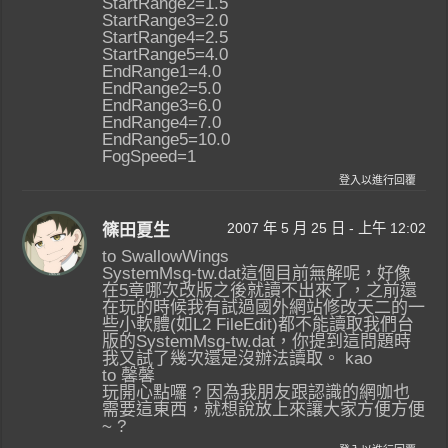
StartRange2=1.5
StartRange3=2.0
StartRange4=2.5
StartRange5=4.0
EndRange1=4.0
EndRange2=5.0
EndRange3=6.0
EndRange4=7.0
EndRange5=10.0
FogSpeed=1
登入以進行回覆
2007 年 5 月 25 日 - 上午 12:02
篠田夏生
to SwallowWings
SystemMsg-tw.dat這個目前無解呢，好像
在5章哪次改版之後就讀不出來了，之前還
在玩的時候我有試過國外網站修改天二的一
些小軟體(如L2 FileEdit)都不能讀取我們台
版的SystemMsg-tw.dat，你提到這問題時
我又試了幾次還是沒辦法讀取。 kao
to 馨馨
玩開心點囉 ? 因為我朋友跟認識的網咖也
需要這東西，就想說放上來讓大家方便方便
~ ?