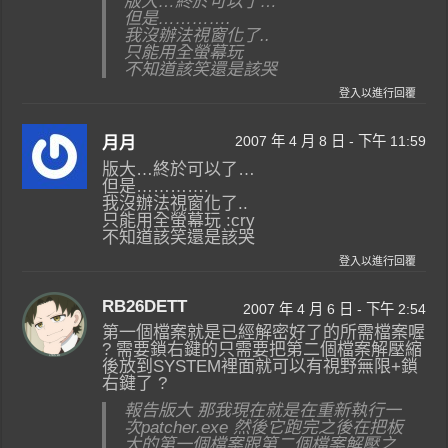
版大…終於可以了…
但是………….
我沒辦法視窗化了..
只能用全螢幕玩
不知道該笑還是該哭
登入以進行回覆
2007 年 4 月 8 日 - 下午 11:59
月月
版大…終於可以了…
但是………….
我沒辦法視窗化了..
只能用全螢幕玩 :cry
不知道該笑還是該哭
登入以進行回覆
RB26DETT
2007 年 4 月 6 日 - 下午 2:54
第一個檔案就是已經解密好了的所需檔案喔
? 需要鎖右鍵的只需要把第二個檔案解壓縮
後放到SYSTEM裡面就可以有視野無限+鎖
右鍵了 ?
報告版大 那我現在就是在重新執行一
次patcher.exe 然後它跑完之後在把板
大的第一個檔案跟第二個檔案解壓之