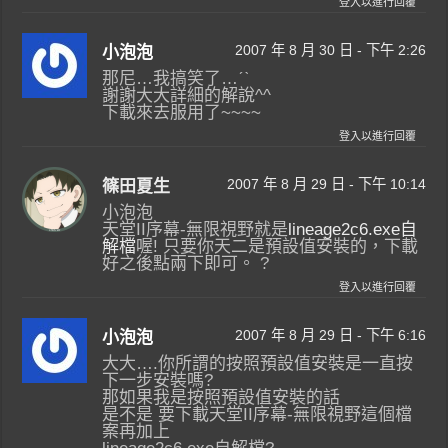
登入以進行回覆
2007 年 8 月 30 日 - 下午 2:26
小泡泡
那尼…我搞笑了…ˊˋ
謝謝大大詳細的解說^^
下載來去服用了~~~~
登入以進行回覆
2007 年 8 月 29 日 - 下午 10:14
篠田夏生
小泡泡
天堂II序幕-無限視野就是
lineage2c6.exe自
解檔
喔! 只要你天二是預設值安裝的，下載
好之後點兩下即可。 ?
登入以進行回覆
2007 年 8 月 29 日 - 下午 6:16
小泡泡
大大….你所謂的按照預設值安裝是一直按
下一步安裝嗎?
那如果我是按照預設值安裝的話
是不是 要下載天堂II序幕-無限視野這個檔
案再加上