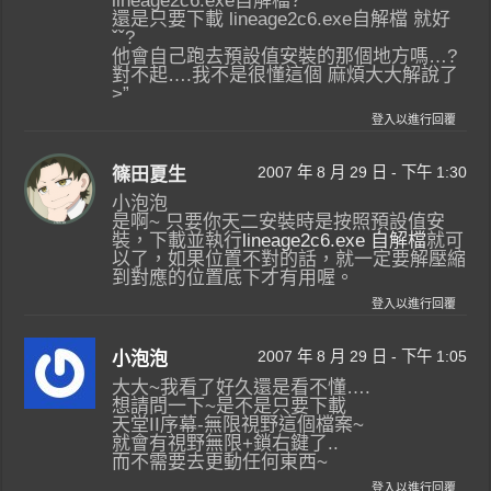
lineage2c6.exe自解檔?
還是只要下載 lineage2c6.exe自解檔 就好
ˇˇ?
他會自己跑去預設值安裝的那個地方嗎…?
對不起….我不是很懂這個 麻煩大大解說了
>”
登入以進行回覆
2007 年 8 月 29 日 - 下午 1:30
篠田夏生
小泡泡
是啊~ 只要你天二安裝時是按照預設值安
裝，下載並執行
lineage2c6.exe 自解檔
就可
以了，如果位置不對的話，就一定要解壓縮
到對應的位置底下才有用喔。
登入以進行回覆
2007 年 8 月 29 日 - 下午 1:05
小泡泡
大大~我看了好久還是看不懂….
想請問一下~是不是只要下載
天堂II序幕-無限視野這個檔案~
就會有視野無限+鎖右鍵了..
而不需要去更動任何東西~
登入以進行回覆