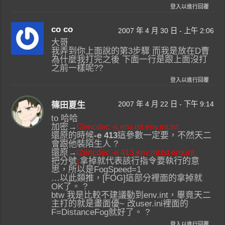
登入以進行回覆
co co
2007 年 4 月 30 日 - 上午 2:06
大哥
我弄到你上面說的第3步驟 而我是放在D曹
為什麼我打完之後 下面一行是跟上面沒打
之前一樣呢??
登入以進行回覆
2007 年 4 月 22 日 - 下午 9:14
篠田夏生
to 哈哈
加密→
l2encdec -s env.int env.int.txt
還原的時候
-e 413
這參數一定要，不然天二
會跟他裝陌生人 ?
還原→
l2encdec -e 413 env.int.txt env.int
把分號
;
拿掉就代表該行指令要執行的意
思，所以是FogSpeed=1
…以此類推，[FOG]這部分裡面的拿掉就
OK了。 ?
btw 我是比較不建議動到env.int，畢竟天二
主打的就是畫面優~ 改user.ini裡面的
F=DistanceFog就好了。 ?
登入以進行回覆