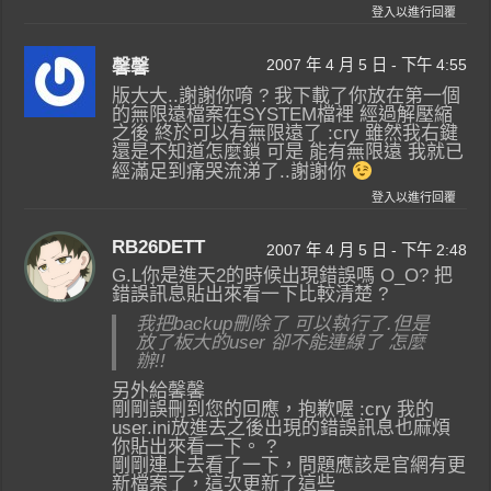
登入以進行回覆
2007 年 4 月 5 日 - 下午 4:55
馨馨
版大大..謝謝你唷 ? 我下載了你放在第一個
的無限遠檔案在SYSTEM檔裡 經過解壓縮
之後 終於可以有無限遠了 :cry 雖然我右鍵
還是不知道怎麼鎖 可是 能有無限遠 我就已
經滿足到痛哭流涕了..謝謝你
登入以進行回覆
RB26DETT
2007 年 4 月 5 日 - 下午 2:48
G.L你是進天2的時候出現錯誤嗎 O_O? 把
錯誤訊息貼出來看一下比較清楚 ?
我把backup刪除了 可以執行了.但是
放了板大的user 卻不能連線了 怎麼
辦!!
另外給馨馨
剛剛誤刪到您的回應，抱歉喔 :cry 我的
user.ini放進去之後出現的錯誤訊息也麻煩
你貼出來看一下。 ?
剛剛連上去看了一下，問題應該是官網有更
新檔案了，這次更新了這些