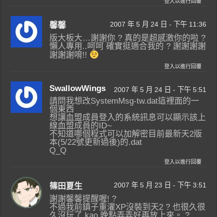
登入以進行回覆
2007 年 5 月 24 日 - 下午 11:36
馨馨
版大板大…謝謝你 ? 真的是超感激你的啦 ?
懶人專用..呵呵 確實挺適合我的 ? 謝謝謝謝
謝謝謝唷!!
登入以進行回覆
SwallowWings
2007 年 5 月 24 日 - 下午 5:51
請問我想改SystemMsg-tw.dat這裡面的一
個東西
想讓血盟成員登入的系統訊息可以顯示該上
線血盟成員的ID~
不知道哪個程式可以加解密目前最新天2版
本(5/22號更新過後)的.dat
Q_Q
登入以進行回覆
2007 年 5 月 23 日 - 下午 3:51
篠田夏生
謝謝馨馨提醒喔! ?
不過我前鎮子重灌XP沒裝到天2 ? 也很久很
久沒玩了 kao 晚點弄弄好再放上來。 ?