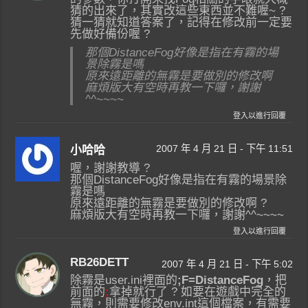
猜的出來了，其實改這些東西並不難喔~ ?
猜一猜就知道答案了，記得在修改前一定要
先做好備份喔 ?
那個DistanceFog好像是指在有霧的場
景除霧是嗎
原來遠距離的無霧是要做別的修改啊
麻煩版大有空時再教一下囉，謝謝
^^~~~~
登入以進行回覆
2007 年 4 月 21 日 - 下午 11:51
小哈哈
喔，謝謝教導 ?
那個DistanceFog好像是指在有霧的場景除
霧是嗎
原來遠距離的無霧是要做別的修改啊 ?
麻煩版大有空時再教一下囉，謝謝^^~~~~
登入以進行回覆
RB26DETT
2007 年 4 月 21 日 - 下午 5:02
除霧是user.ini裡面的
;F=DistanceFog
，把
前面的
;
拿掉就行了 ? 如要在遊戲中完全的
無霧，則需要修改env.int這個檔案，有需要