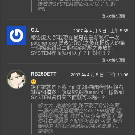
後放進SYSTEM裡面就可以了 !! 對
吧!!
登入以進行回覆
G.L
2007 年 4 月 6 日 - 上午 5:55
報告版大 那我現在就是在重新執行一次
patcher.exe 然後它跑完之後在把板大的第
一個檔案跟第二個檔案解壓之後放進
SYSTEM裡面就可以了 ? !! 對吧!! ?
登入以進行回覆
RB26DETT
2007 年 4 月 5 日 - 下午 11:06
鎖右鍵就是下載上面第2個視野無限+鎖右
鍵
這個檔案
，解壓縮後把user.ini一樣放到
SYSTEM資料夾下面就可以囉~ ?
版大大..謝謝你唷 我下載了你放在第
一個的無限遠檔案在SYSTEM檔裡 經
過解壓縮之後 終於可以有無限遠了 雖
然我右鍵還是不知道怎麼鎖 可是 能有
無限遠 我就已經滿足到痛哭流涕了..
謝謝你