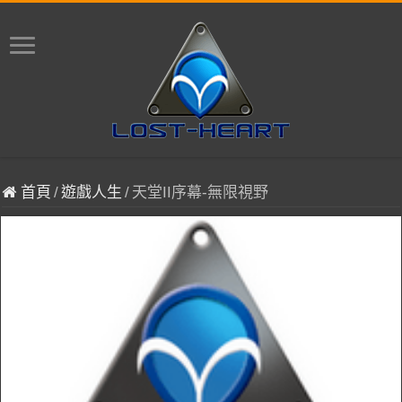
首頁
/
遊戲人生
/
天堂II序幕-無限視野