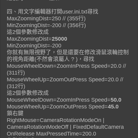
四、用文字編輯器打開user.ini.txt尋找
MaxZoomingDist=250 // (355行)
MinZoomingDist=-200 // (356行)
這2個參數修改成
MaxZoomingDist=
25000
MinZoomingDist=-200
你就有無限視野了，但是還要在修改滑鼠滾輪控制
的視角距離(不然會滾屬人 ? )，尋找
MouseWheelDown=ZoomInPress Speed=20.0 //
(311行)
MouseWheelUp=ZoomOutPress Speed=20.0 //
(312行)
這2個參數修改成
MouseWheelDown=ZoomInPress Speed=
50.0
MouseWheelUp=ZoomOutPress Speed=
45.0
鎖右鍵
RightMouse=CameraRotationModeOn |
CameraRotationModeOff | FixedDefaultCamera
OnRelease MaxPressedTime=200.0