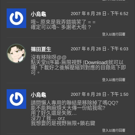
2007 年 8 月 28 日 - 下午 6:52
小烏龜
哦~ 原來是我弄錯搞笑了 = =
確定可以嚕~ 多謝老大啦 ?
登入以進行回覆
2007 年 8 月 28 日 - 下午 6:03
篠田夏生
沒有移除呀@@
點天堂II序幕-無限視野 [
Download
]就可以
囉! 下載好之後解壓縮到對應的目錄底下即
可。
登入以進行回覆
2007 年 8 月 28 日 - 下午 1:50
小烏龜
請問懶人專用的聯結是移除掉了嗎QQ?
能不能夠麻煩大大傳一份給我呢?
用了好久還是失敗…
沒力了我… orz
我想要的是視野無限+鎖右鍵
登入以進行回覆