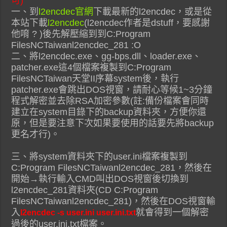
可)
一、到
l2encdec官網
下載最新的l2encdec，或是從
本站下載
l2encdec
(l2encdec作者是dstuff，要感謝
他唷 ? )後先解壓縮到到C:Program
FilesNCTaiwanl2encdec_281 :O
二、將l2encdec.exe、gg-bps.dll、loader.exe、
patcher.exe這4個檔案複製到C:Program
FilesNCTaiwan天堂II序幕system後，執行
patcher.exe會跳出DOS視窗，請耐心等候1~3分鐘
程式解密並去除RSA加密參數(註:備份檔案會同時
建立在system目錄下的backup資料夾，方便你還
原，但是要注意下次如果要使用的話要先將backup
更名才行)。
三、將system資料夾下的user.ini檔案複製到
C:Program FilesNCTaiwanl2encdec_281，然後在
開始→執行輸入CMD叫出DOS視窗後切換到
l2encdec_281資料夾(CD C:Program
FilesNCTaiwanl2encdec_281)，然後在DOS視窗輸
入
就會得到一個解密
l2encdec -s user.ini user.ini.txt
過後的user.ini.txt檔案。