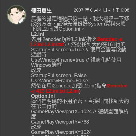
2007 年 6 月 4 日 - 下午 6:08
篠田夏生
無框的設定稍微麻煩一點，我大概講一下修
改的方法，記得先備份好System資料夾底
下的L2.ini跟Option.ini。
L2.ini
先用l2encdec解密L2.ini(指令
l2encdec -s
)，然後找到大約在161行的
L2.ini L2.ini.txt
StartupFullscreen=True // 使用全螢幕啟動
遊戲時
UseWindowFrame=true // 視窗化時使用
Windows邊框
改成
StartupFullscreen=False
UseWindowFrame=False
然後在用l2encdec加密L2.ini(指令
l2encdec
)
-e 413 L2.ini.txt L2.ini
Option.ini
這個是明碼的不用解密，直接打開找到大約
在第二行的
GamePlayViewportX=1024 // 遊戲畫面解析
度
GamePlayViewportY=768
改成
GamePlayViewportX=1024