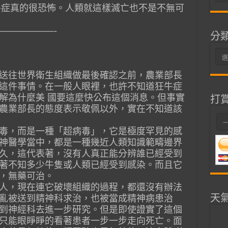
整
狂牛症真的很恐怖。人類就這樣滅亡也不是不無可
——————-
分
分
類
送往世界衛生組織做最後確認之前，農業部長
這件事情。在一般人眼裡，也許不知道狂牛症
解為什麼美 國要這麼快公布這個消息。但事實
打
農業部長的態度表示敬佩以外，實在不知道該
毒，而是一種「超病毒」，它是極度罕見的感
神醫學當中，都是一種幾近人類知識範疇邊界
久，這代表著，沒有人真正能分辨誰已經受到
著不知多少牛隻或人類已經受到感染。而且它
，無藥可治。
人，現在連它破壞組織的過程，都還沒有辦法
天
亂被送到精神科求治，也被當成精神病患治
到神經科去進一步研究。但是即使證實了這個
只能眼睜睜的看著患者一步一步走向死亡。面