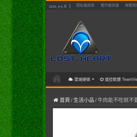
隱私權政策
著作權保護
聯繫我
2026, 8 8 月
雲端硬碟
遠控軟體 TeamVie
首頁
/
生活小品
/
牛肉能不吃就不