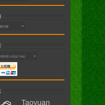
類
賞
氣
Taoyuan