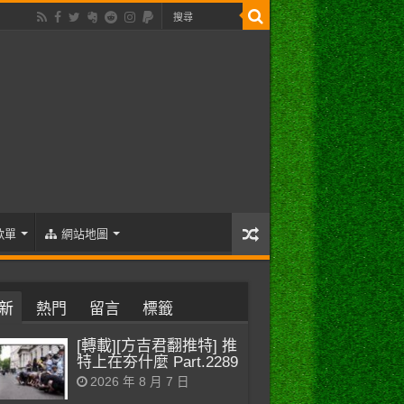
歌單
網站地圖
新
熱門
留言
標籤
[轉載][方吉君翻推特] 推
特上在夯什麼 Part.2289
2026 年 8 月 7 日