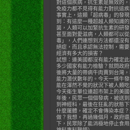
對這個疾病，抗生素是無效的，
免疫力都不見得有能力對抗這疾
事實上，這類「超病毒」的發現
到：有這麼一種超越人類知識的
菌，人類可以加緊抗生素的研發
甚至面對愛滋病，人類都可以從
毒」，人們連想到方法都還沒有
絕症，而且承認無法控制，需要
經濟有多大的損害？
試想：連美國都沒有能力確定此
多少國家有能力檢驗？就問政府
後將大量的帶病牛肉賣到台灣，
能力潛伏數年的。今天一條牛發
能在渾然不覺的狀況下被人類吃
今天衛生單位連超市架上的美國
年後，民眾一個個發病，被送到
到神經科，最後在狂亂的狀態下
什麼屠體，確定不會傳染本症？
做？我想，再過幾個月，政府還
下，民眾除了能消極地停止食用