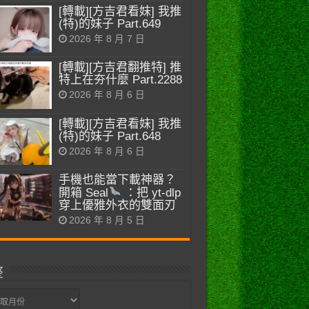
[轉載][方吉君看妹] 我推
(特)的妹子 Part.649
2026 年 8 月 7 日
[轉載][方吉君翻推特] 推
特上在夯什麼 Part.2288
2026 年 8 月 6 日
[轉載][方吉君看妹] 我推
(特)的妹子 Part.648
2026 年 8 月 6 日
手機也能當下載神器？
開箱 Seal
：把 yt-dlp
穿上優雅外衣的雙面刃
2026 年 8 月 5 日
整