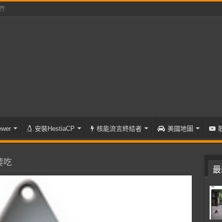
們
wer
安裝HestiaCP
核能流言終結者
美國地圖
要吃
最