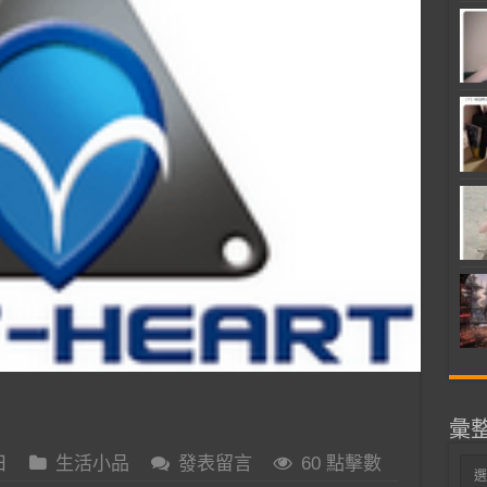
彙
日
生活小品
發表留言
60 點擊數
彙