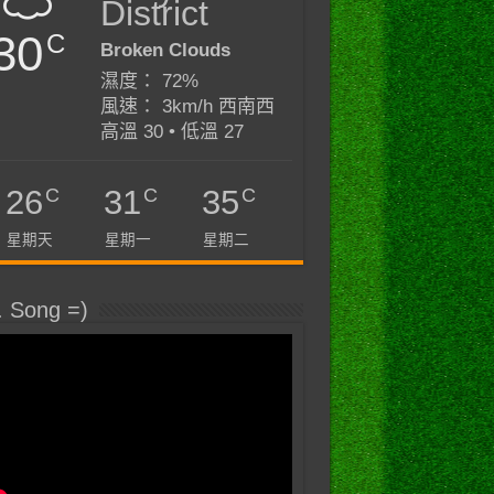
District
30
C
Broken Clouds
濕度： 72%
風速： 3km/h 西南西
高溫 30 • 低溫 27
C
C
C
26
31
35
星期天
星期一
星期二
. Song =)