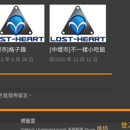
壢市]格子趣
[中壢市]不一樣小吃館
11 年 5 月 26 日
2010 年 11 月 12 日
才能發佈留言。
標籤雲
登
推特
VirMach
Unattended Install
系統維運
Skype