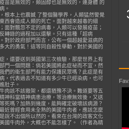
疫苗是無效的，類固醇也是無效的，連身體 的
病。
，根本上也震撼 了整個醫學界，人類猛然警覺
東西會造成人類的死亡。面對越來越毒的細
；面對飄忽不定的病毒，人類可以發展疫苗；
反轉錄的過程加以還擊。只有這種「超病
。對於政府部門而言，公布一個超越愛滋病的
多大的勇氣！這等同自殺性舉動，對於美國的
症，還要送到英國第三次檢驗，那麼世界上有
部門一個問題：倘若美國將此症祕而不宣，然
我們的衛生部門有能力保護民眾嗎？此症是有
病，代表過去不知道有多少牛已經染病，也可
Fav
進肚子。
牛肉該不該撤架，都還猶豫不決。難道要等五
精神科當精神病患治療，等治療無效後，又送
等死嗎？加熱到幾度，能夠確定破壞該病源？
最近曾經食用未全熟的美國牛肉者，應該怎麼
是說不出個所以然的。看來在台灣的政客文化
美國牛肉外，大概也不能怎樣了。（作者為精