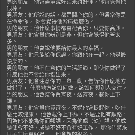
男的朋友：他會盡量說好話來討好你，你會覺得他
很棒。
男朋友：他所說的話，都是關心你的，但通常像是
在命令你， 你會覺得他幹麻這麼做。
男的朋友：他什麼事情都會配合你，只要你高興。
男朋友：他會幫你辨別是非，但你會覺得他管太
多。
男的朋友：他會說他要給你最大的幸福。
男朋友：他只能給你保證，你跟他在一起，他是最
快樂的。
男的朋友：他不在意你的生活細節，即使你做錯了
什麼他也不會給你指出來。
男朋友：他會注意你的一舉一動，告訴你什麼地方
做錯了， 什麼地方該如何做，該如何與別人交往。
男的朋友：他會幫你買宵夜，送宵夜，載你上下
課。
男朋友：他會幫你買宵夜，不過他會提醒你，吃什
麼比較健康， 他會載你上下課，不過要他有順路，
因為他不能為你而翹課。因為他翹（缺）課，他成
績便會不好，成績不好不會有好工作， 那你們將來
日子怎麼會好過……他會想的很多。