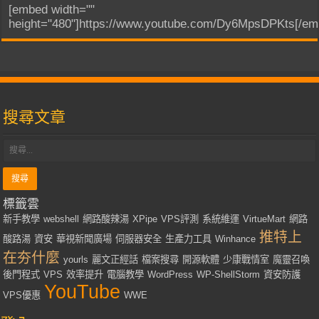
[embed width=""
height="480"]https://www.youtube.com/Dy6MpsDPKts[/em
搜尋文章
標籤雲
新手教學
webshell
網路酸辣湯
XPipe
VPS評測
系統維運
VirtueMart
網路
推特上
酸路湯
資安
華視新聞廣場
伺服器安全
生產力工具
Winhance
在夯什麼
yourls
麗文正經話
檔案搜尋
開源軟體
少康戰情室
魔靈召喚
後門程式
VPS
效率提升
電腦教學
WordPress
WP-ShellStorm
資安防護
YouTube
VPS優惠
WWE