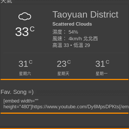
天氣
Taoyuan District
Scattered Clouds
33
C
濕度： 54%
風速： 4km/h 北北西
高溫 33 • 低溫 29
C
C
C
31
23
31
星期六
星期天
星期一
Fav. Song =)
[embed width=""
height="480"]https://www.youtube.com/Dy6MpsDPKts[/em