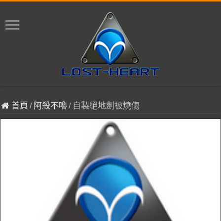
首頁
/
阿殺不嚕
/
自製絕地劍被燒傷