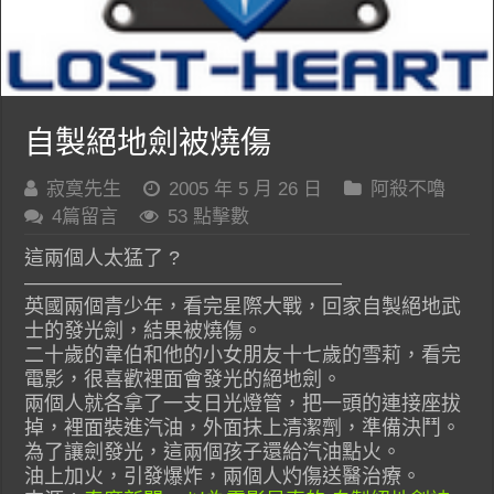
自製絕地劍被燒傷
寂寞先生
2005 年 5 月 26 日
阿殺不嚕
4篇留言
53 點擊數
這兩個人太猛了 ?
————————————————
英國兩個青少年，看完星際大戰，回家自製絕地武
士的發光劍，結果被燒傷。
二十歲的韋伯和他的小女朋友十七歲的雪莉，看完
電影，很喜歡裡面會發光的絕地劍。
兩個人就各拿了一支日光燈管，把一頭的連接座拔
掉，裡面裝進汽油，外面抹上清潔劑，準備決鬥。
為了讓劍發光，這兩個孩子還給汽油點火。
油上加火，引發爆炸，兩個人灼傷送醫治療。