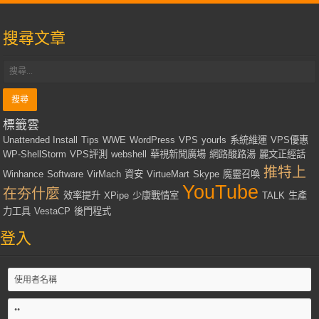
搜尋文章
標籤雲
Unattended Install
Tips
WWE
WordPress
VPS
yourls
系統維運
VPS優惠
WP-ShellStorm
VPS評測
webshell
華視新聞廣場
網路酸路湯
麗文正經話
推特上
Winhance
Software
VirMach
資安
VirtueMart
Skype
魔靈召喚
YouTube
在夯什麼
效率提升
XPipe
少康戰情室
TALK
生產
力工具
VestaCP
後門程式
登入