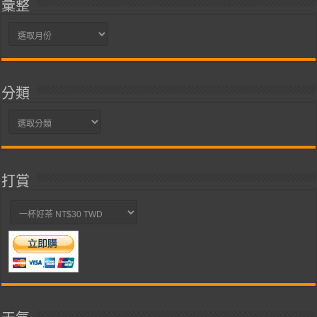
彙整
彙
整
分類
分
類
打賞