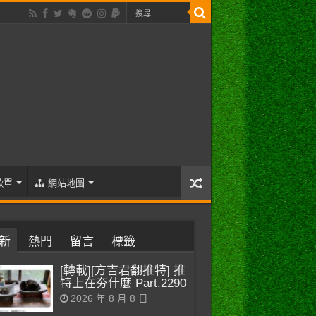
歌單
網站地圖
新
熱門
留言
標籤
[轉載][方吉君翻推特] 推
特上在夯什麼 Part.2290
2026 年 8 月 8 日