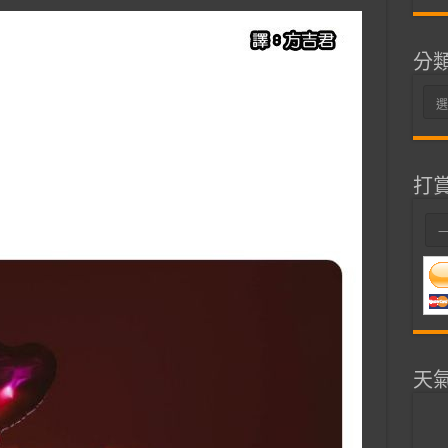
分
分
類
打
天