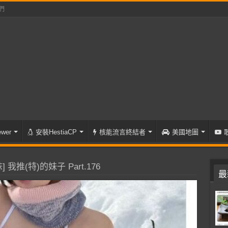
們
wer
安裝HestiaCP
核能流言終結者
美國地圖
 我推(特)的妹子 Part.176
最