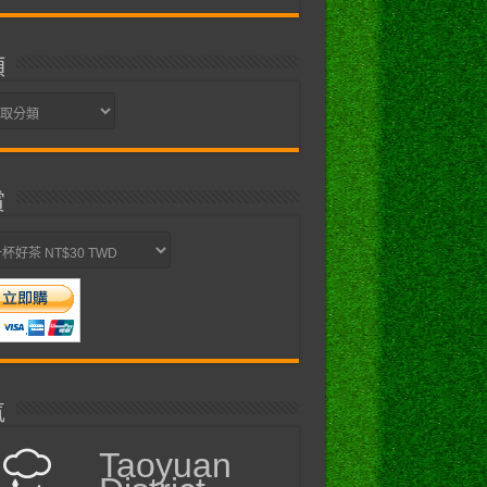
類
賞
氣
Taoyuan