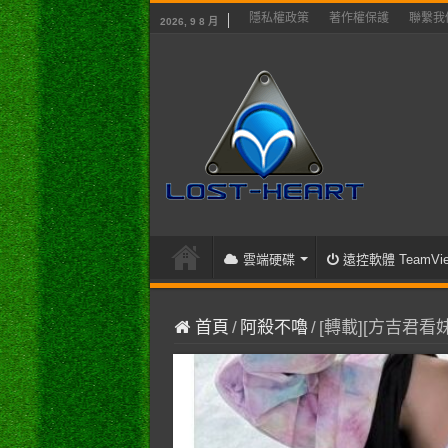
隱私權政策
著作權保護
聯繫我
2026, 9 8 月
雲端硬碟
遠控軟體 TeamVie
首頁
/
阿殺不嚕
/
[轉載][方吉君看妹]