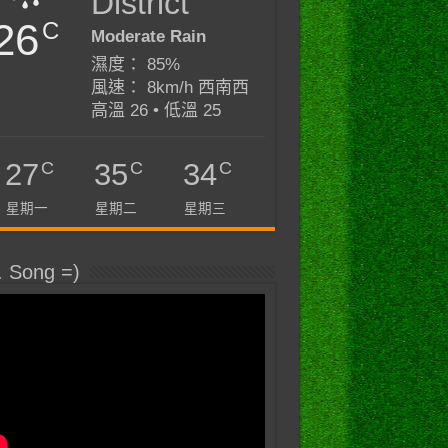
District
26
C
Moderate Rain
濕度： 85%
風速： 8km/h 西南西
高溫 26 • 低溫 25
C
C
C
27
35
34
星期一
星期二
星期三
. Song =)