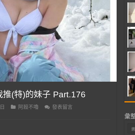
推(特)的妹子 Part.176
 日
阿殺不嚕
發表留言
彙
彙
整