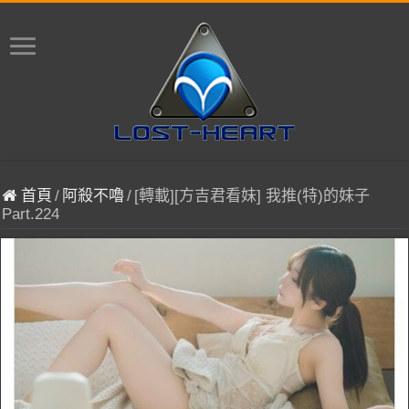
首頁
/
阿殺不嚕
/
[轉載][方吉君看妹] 我推(特)的妹子
Part.224