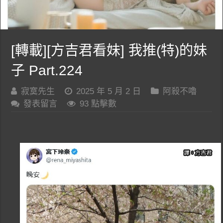
[轉載][方吉君看妹] 我推(特)的妹
子 Part.224
寂寞先生
2025 年 5 月 2 日
阿殺不嚕
發表留言
93 點擊數