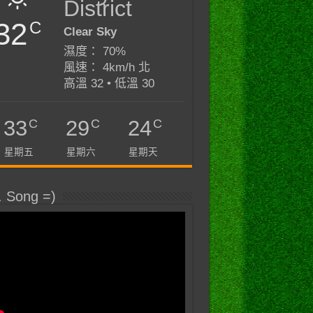
District
32
C
Clear Sky
濕度： 70%
風速： 4km/h 北
高溫 32 • 低溫 30
C
C
C
33
29
24
星期五
星期六
星期天
. Song =)