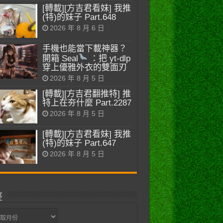
[轉載][方吉君看妹] 我推
(特)的妹子 Part.648
2026 年 8 月 6 日
手機也能當下載神器？
開箱 Seal
：把 yt-dlp
穿上優雅外衣的雙面刃
2026 年 8 月 5 日
[轉載][方吉君翻推特] 推
特上在夯什麼 Part.2287
2026 年 8 月 5 日
[轉載][方吉君看妹] 我推
(特)的妹子 Part.647
2026 年 8 月 5 日
整