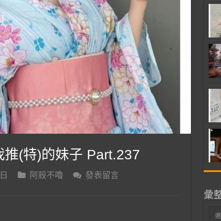
推(特)的妹子 Part.237
 日
阿殺不嚕
發表留言
彙
彙