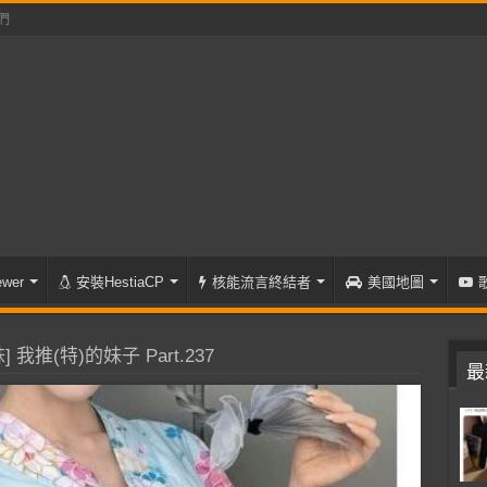
們
wer
安裝HestiaCP
核能流言終結者
美國地圖
 我推(特)的妹子 Part.237
最