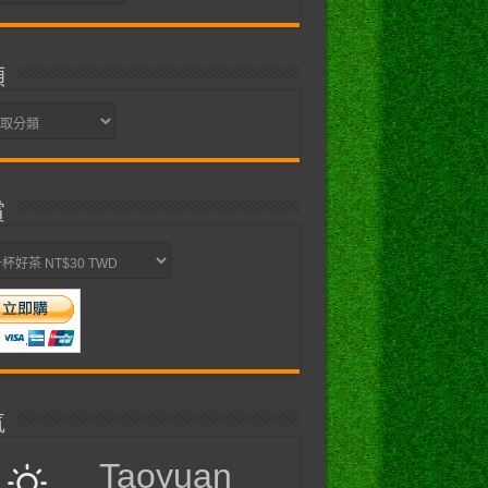
類
賞
氣
Taoyuan