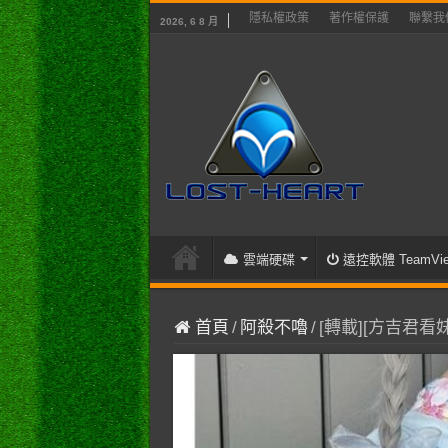
隱私權政策
著作權保護
聯繫我
2026, 6 8 月
雲端硬碟
遠控軟體 TeamVie
首頁
/
阿殺不嚕
/
[轉載][方吉君看妹]