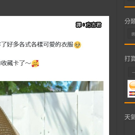
整
分
分
類
打
天