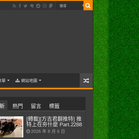
歌單
網站地圖
新
熱門
留言
標籤
[轉載][方吉君翻推特] 推
特上在夯什麼 Part.2288
2026 年 8 月 6 日