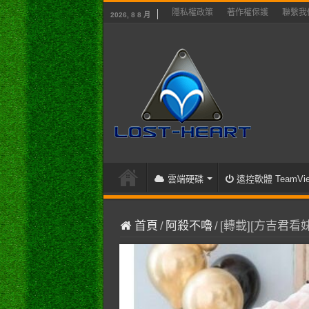
隱私權政策
著作權保護
聯繫我
2026, 8 8 月
雲端硬碟
遠控軟體 TeamVie
首頁
/
阿殺不嚕
/
[轉載][方吉君看妹]