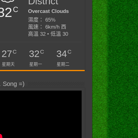
District
32
C
Overcast Clouds
濕度： 65%
風速： 6km/h 西
高溫 32 • 低溫 30
C
C
C
27
32
34
星期天
星期一
星期二
. Song =)