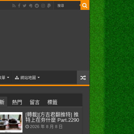
歌單
網站地圖
新
熱門
留言
標籤
[轉載][方吉君翻推特] 推
特上在夯什麼 Part.2290
2026 年 8 月 8 日