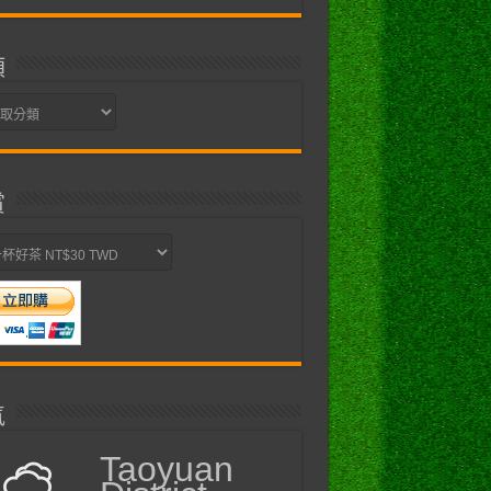
類
賞
氣
Taoyuan