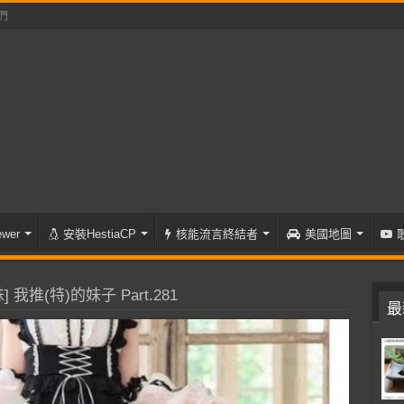
們
wer
安裝HestiaCP
核能流言終結者
美國地圖
 我推(特)的妹子 Part.281
最