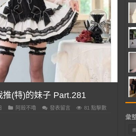
推(特)的妹子 Part.281
日
阿殺不嚕
發表留言
81 點擊數
彙
彙
整