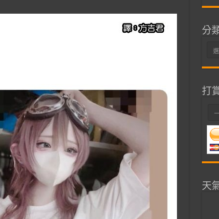
分
分
類
打
天