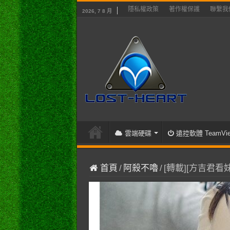
隱私權政策
著作權保護
聯繫我
2026, 7 8 月
雲端硬碟
遠控軟體 TeamVie
首頁
/
阿殺不嚕
/
[轉載][方吉君看妹]