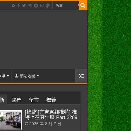
歌單
網站地圖
新
熱門
留言
標籤
[轉載][方吉君翻推特] 推
特上在夯什麼 Part.2289
2026 年 8 月 7 日