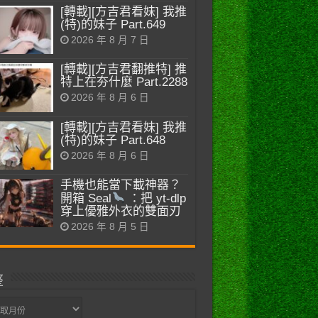
[轉載][方吉君看妹] 我推
(特)的妹子 Part.649
2026 年 8 月 7 日
[轉載][方吉君翻推特] 推
特上在夯什麼 Part.2288
2026 年 8 月 6 日
[轉載][方吉君看妹] 我推
(特)的妹子 Part.648
2026 年 8 月 6 日
手機也能當下載神器？
開箱 Seal
：把 yt-dlp
穿上優雅外衣的雙面刃
2026 年 8 月 5 日
整