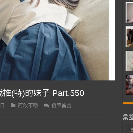
推(特)的妹子 Part.550
 日
阿殺不嚕
發表留言
彙
彙