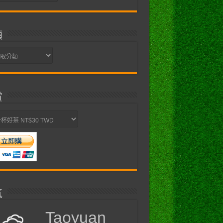
類
賞
氣
Taoyuan