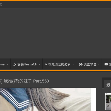
們
wer
安裝HestiaCP
核能流言終結者
美國地圖
 我推(特)的妹子 Part.550
最