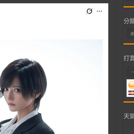
整
分
分
類
打
天