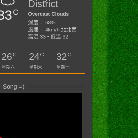
District
33
C
Overcast Clouds
濕度： 68%
風速： 4km/h 北北西
高溫 33 • 低溫 32
C
C
C
26
24
32
星期六
星期天
星期一
. Song =)