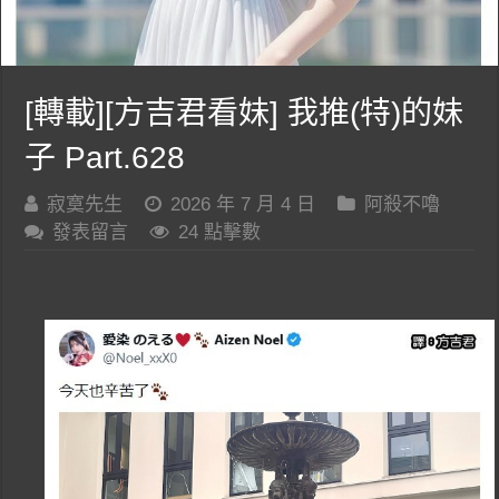
[轉載][方吉君看妹] 我推(特)的妹
子 Part.628
寂寞先生
2026 年 7 月 4 日
阿殺不嚕
發表留言
24 點擊數