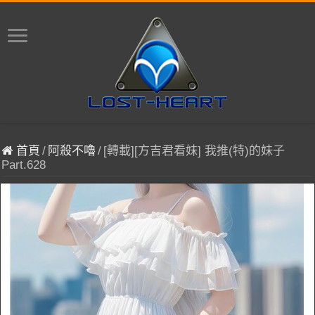
首頁
/
阿殺不嚕
/
[轉載][方吉君看妹] 我推(特)的妹子
Part.628