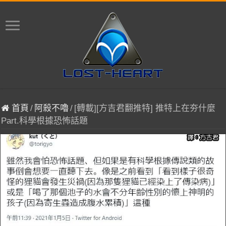
首頁
/
阿殺不嚕
/
[轉載][方吉君翻推特] 推特上在夯什麼
Part.科學根據恐怖話題