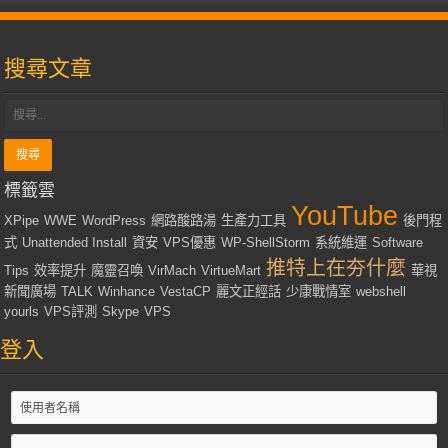
搜尋文章
標籤雲
YouTube
XPipe
WWE
WordPress
網路酸路湯
生產力工具
後門程
式
Unattended Install
資安
VPS優惠
WP-ShellStorm
系統維運
Software
推特上在夯什麼
Tips
效率提升
魔靈召喚
VirMach
VirtueMart
華視
新聞廣場
TALK
Winhance
VestaCP
麗文正經話
少康戰情室
webshell
yourls
VPS評測
Skype
VPS
登入