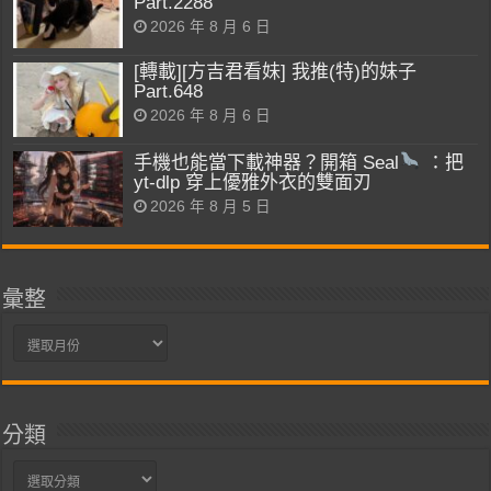
Part.2288
2026 年 8 月 6 日
[轉載][方吉君看妹] 我推(特)的妹子
Part.648
2026 年 8 月 6 日
手機也能當下載神器？開箱 Seal
：把
yt-dlp 穿上優雅外衣的雙面刃
2026 年 8 月 5 日
彙整
彙
整
分類
分