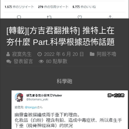
[轉載][方吉君翻推特] 推特上在
夯什麼 Part.科學根據恐怖話題
寂寞先生
2022 年 6 月 20 日
阿殺不嚕
發表留言
80 點擊數
科學砲