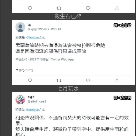
殺生石已碎
七月玩水