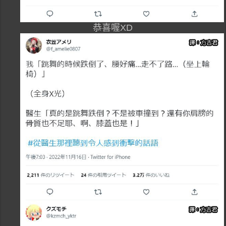
恭喜喔XD