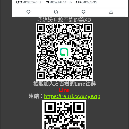
我這邊有款不錯的藥XD
歡迎加入
方吉君的Line社群
Line
連結：
https://reurl.cc/xZyKqb