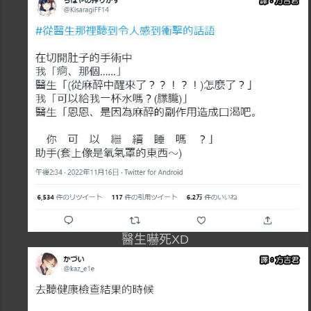
醫生嚇死XD