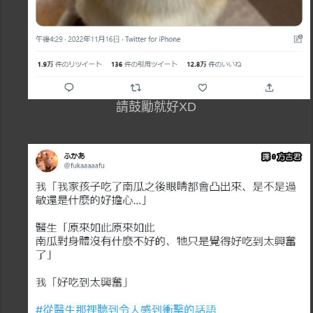
請鼓勵就好XD