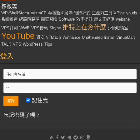
標籤雲
WP-ShellStorm
VestaCP
華視新聞廣場
後門程式
生產力工具
XPipe
yourls
系統維運
網路酸路湯
魔靈召喚
Software
效率提升
麗文正經話
webshell
推特上在夯什麼
VPS評測
WWE
VPS優惠
Skype
少康戰情室
YouTube
資安
VirMach
Winhance
Unattended Install
VirtueMart
TALK
VPS
WordPress
Tips
登入
記住我
忘記密碼了嗎？