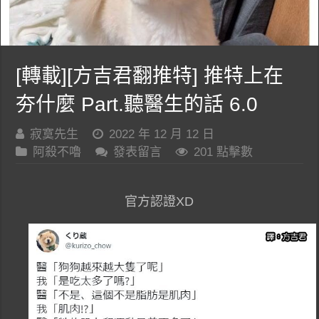
[轉載][方吉君翻推特] 推特上在
夯什麼 Part.聽醫生的話 6.0
寂寞先生
2022 年 12 月 12 日
阿殺不嚕
發表留言
201 點擊數
官方認證XD