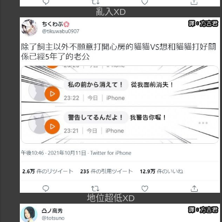
亂入XD
地位超低XD