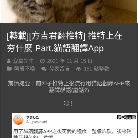
[轉載][方吉君翻推特] 推特上在
夯什麼 Part.貓語翻譯App
寂寞先生
2021 年 11 月 15 日
阿殺不嚕
發表留言
151 點擊數
前情提要：前陣子推特上很流行用貓語翻譯APP來
翻譯貓語(廢話?)
喂！