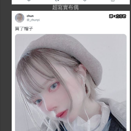
超寫實布偶