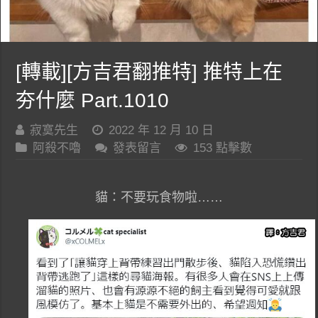
[轉載][方吉君翻推特] 推特上在
夯什麼 Part.1010
寂寞先生
2022 年 12 月 10 日
阿殺不嚕
發表留言
153 點擊數
貓：不要玩食物啦……