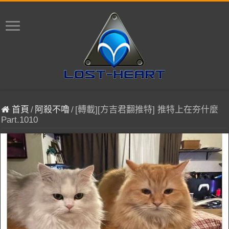
首頁
/
阿殺不嚕
/
[轉載][方吉君翻推特] 推特上在夯什麼
Part.1010