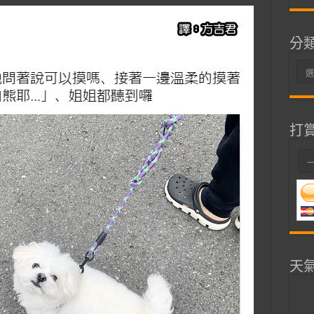
分
分
類
打
天