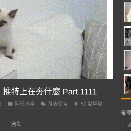
推特上在夯什麼 Part.1111
日
阿殺不嚕
發表留言
50 點擊數
彙
彙
激動
整