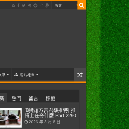
歌單
網站地圖
新
熱門
留言
標籤
[轉載][方吉君翻推特] 推
特上在夯什麼 Part.2290
2026 年 8 月 8 日