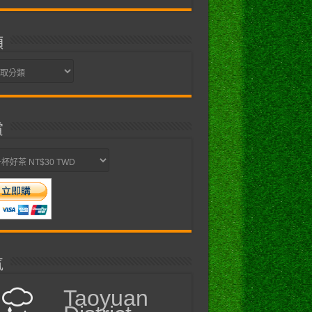
類
賞
氣
Taoyuan