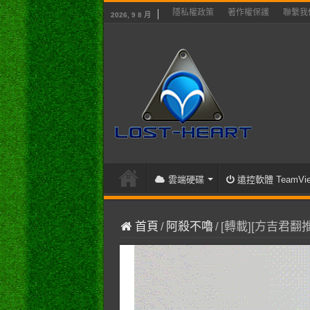
隱私權政策
著作權保護
聯繫我
2026, 9 8 月
雲端硬碟
遠控軟體 TeamVie
首頁
/
阿殺不嚕
/
[轉載][方吉君翻推