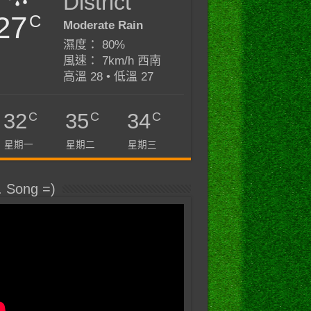
District
27
C
Moderate Rain
濕度： 80%
風速： 7km/h 西南
高溫 28 • 低溫 27
C
C
C
32
35
34
星期一
星期二
星期三
. Song =)