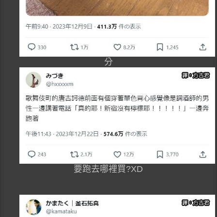
分
要跑去哪裡買?XD