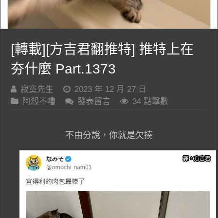
[轉載][方吉君翻推特] 推特上在
夯什麼 Part.1373
寂寞先生
2023 年 12 月 27 日
阿殺不嚕
發表留言
34 點擊數
不由分說，你就是欠揍