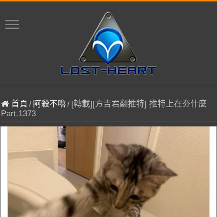
首頁
/
阿殺不嚕
/
[轉載][方吉君翻推特] 推特上在夯什麼
Part.1373