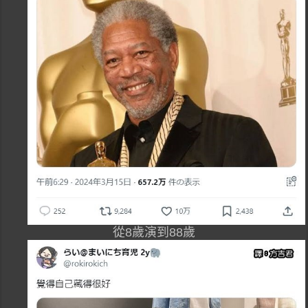
從8歲演到88歲