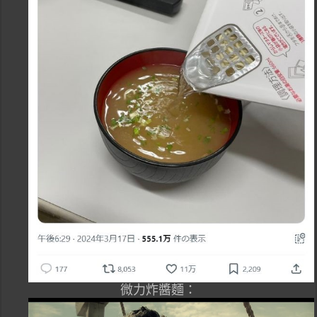
微力炸醬麵：