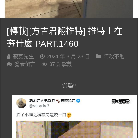
[轉載][方吉君翻推特] 推特上在
夯什麼 PART.1460
寂寞先生
2024 年 3 月 23 日
阿殺不嚕
發表留言
37 點擊數
偷襲!!