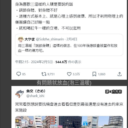
有問題就放血(泡三溫暖)