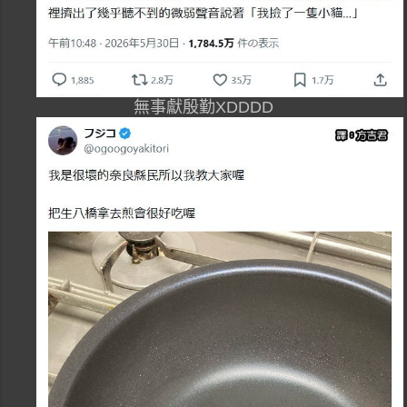
無事獻殷勤XDDDD