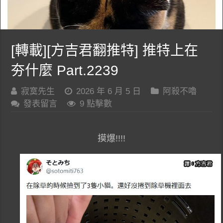
[轉載][方吉君翻推特] 推特上在
夯什麼 Part.2239
寂寞先生
2026 年 6 月 5 日
阿殺不嚕
發表留言
9 點擊數
摸爆!!!!