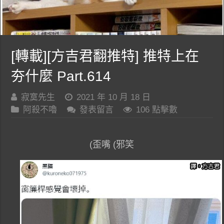
[轉載][方吉君翻推特] 推特上在
夯什麼 Part.614
寂寞先生
2021 年 10 月 18 日
阿殺不嚕
發表留言
106 點擊數
(歪嘴 (邪笑