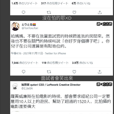
沒在怕的耶XD
面試者會笑出來