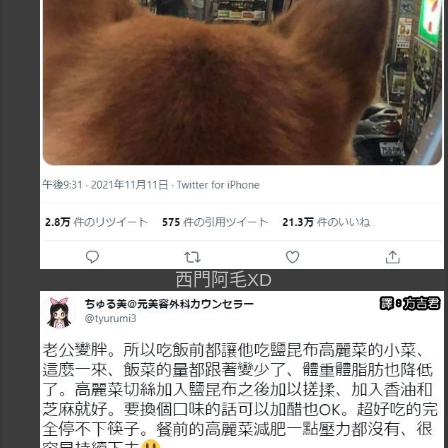
西門阿毛XD