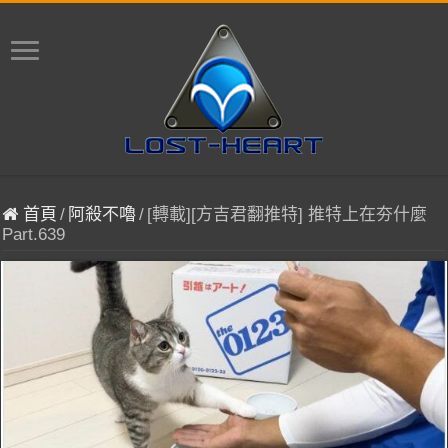
首頁
/
阿殺不嚕
/
[轉載][方吉君翻推特] 推特上在夯什麼
Part.639