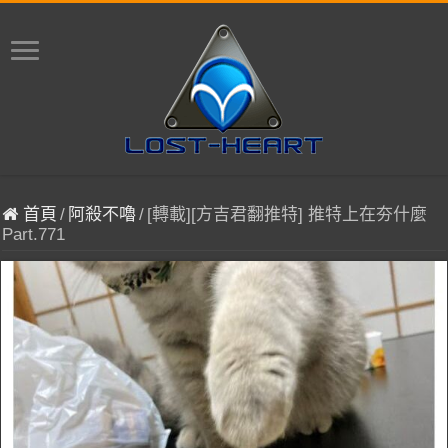
首頁
/
阿殺不嚕
/
[轉載][方吉君翻推特] 推特上在夯什麼
Part.771