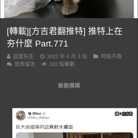
[轉載][方吉君翻推特] 推特上在
夯什麼 Part.771
寂寞先生
2022 年 4 月 3 日
阿殺不嚕
發表留言
163 點擊數
偷偷摸摸