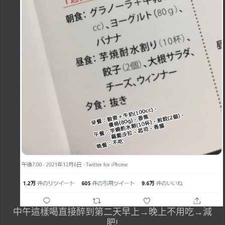
中午這樣喝直接醉到第二天早上→晚上不用吃→減
肥!