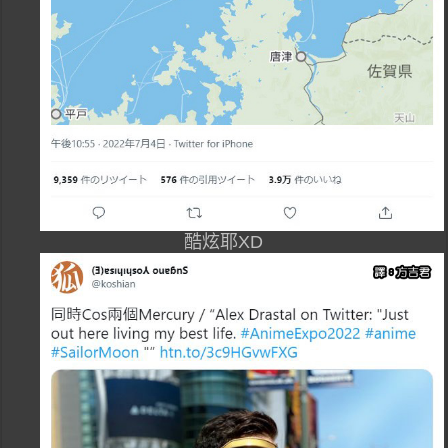
酷炫耶XD