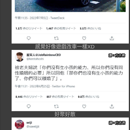
感覺好像遊戲改車一樣XD
好聚好散