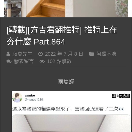
[轉載][方吉君翻推特] 推特上在
夯什麼 Part.864
寂寞先生
2022 年 7 月 8 日
阿殺不嚕
發表留言
102 點擊數
兩隻蟬