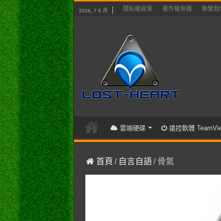
隱私權政策
著作權保護
聯繫我
2026, 7 8 月
雲端硬碟
遠控軟體 TeamVie
首頁
/
自言自語
/
骨氣