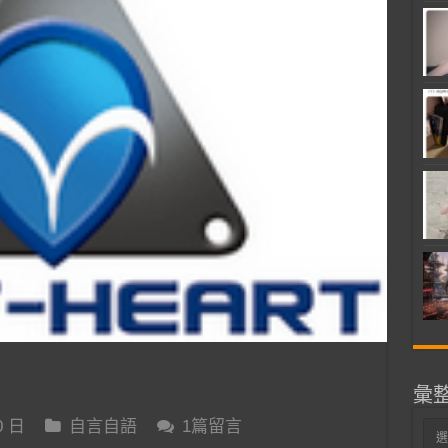
彙
0 日
自言自語
1篇留言
彙