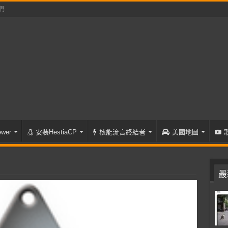
們
wer
安裝HestiaCP
核能流言終結者
美國地圖
最