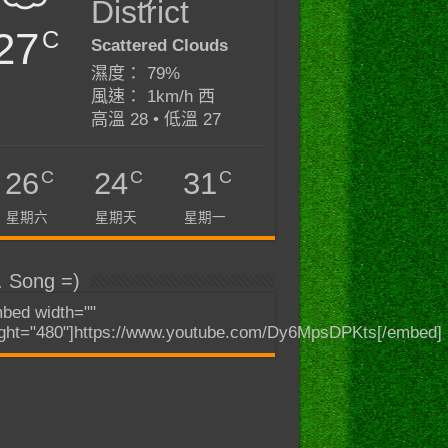
District
27
C
Scattered Clouds
濕度： 79%
風速： 1km/h 西
高溫 28 • 低溫 27
C
C
C
26
24
31
星期六
星期天
星期一
. Song =)
bed width=""
ght="480"]https://www.youtube.com/Dy6MpsDPKts[/embed]