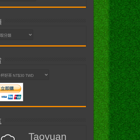
類
賞
氣
Taoyuan