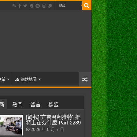
歌單
網站地圖
新
熱門
留言
標籤
[轉載][方吉君翻推特] 推
特上在夯什麼 Part.2289
2026 年 8 月 7 日