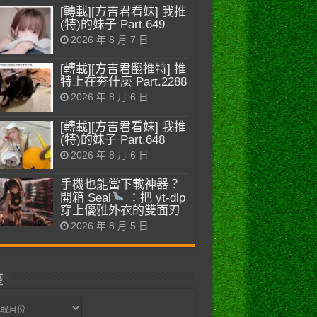
[轉載][方吉君看妹] 我推
(特)的妹子 Part.649
2026 年 8 月 7 日
[轉載][方吉君翻推特] 推
特上在夯什麼 Part.2288
2026 年 8 月 6 日
[轉載][方吉君看妹] 我推
(特)的妹子 Part.648
2026 年 8 月 6 日
手機也能當下載神器？
開箱 Seal
：把 yt-dlp
穿上優雅外衣的雙面刃
2026 年 8 月 5 日
整