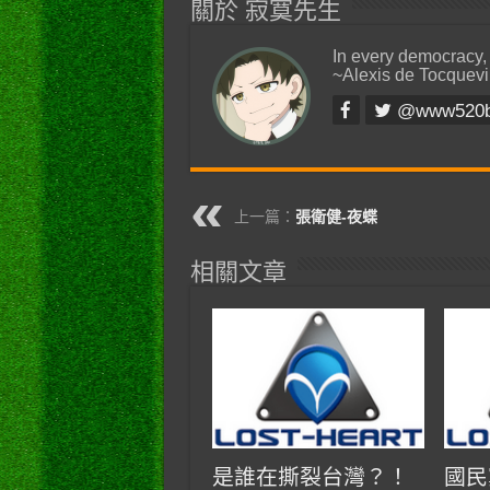
關於 寂寞先生
In every democracy,
~Alexis de Tocquevi
@www520
上一篇：
張衛健-夜蝶
相關文章
是誰在撕裂台灣？！
國民