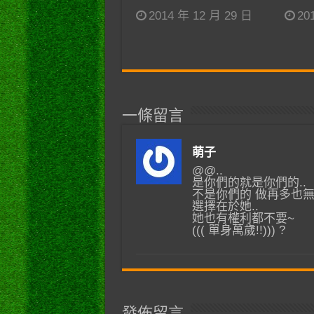
2014 年 12 月 29 日
20
一條留言
萌子
@@..
是你們的就是你們的..
不是你們的 做再多也無
選擇在於她..
她也有權利都不要~
((( 單身萬歲!!))) ?
發佈留言