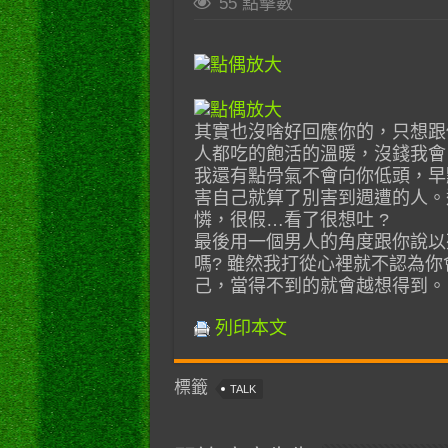
55 點擊數
其實也沒啥好回應你的，只想跟
人都吃的飽活的溫暖，沒錢我會
我還有點骨氣不會向你低頭，早
害自己就算了別害到週遭的人。
憐，很假…看了很想吐 ?
最後用一個男人的角度跟你說以
嗎? 雖然我打從心裡就不認為
己，當得不到的就會越想得到。 
列印本文
標籤
TALK