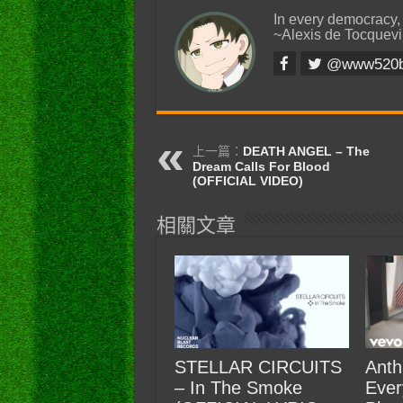
In every democracy,
~Alexis de Tocquevi
@www520
上一篇：
DEATH ANGEL – The
Dream Calls For Blood
(OFFICIAL VIDEO)
相關文章
STELLAR CIRCUITS
Anth
– In The Smoke
Ever