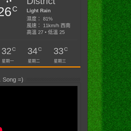
District
26
C
Light Rain
濕度： 81%
風速： 11km/h 西南
高溫 27 • 低溫 25
C
C
C
32
34
33
星期一
星期二
星期三
. Song =)