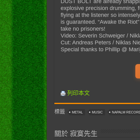
DUST BOLT are already snapping
explosive precision drumming, fu
flying at the listener so intensel
is guaranteed. “Awake the Riot” i
take no prisoners!
Video: Severin Schweiger / Nik
Cut: Andreas Peters / Niklas Ni
Special thanks to Phillip @ Ma
列印本文
標籤
METAL
MUSIC
NAPALM RECOR
關於 寂寞先生