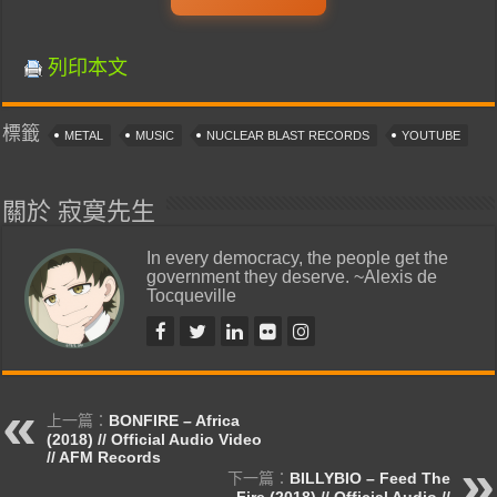
列印本文
標籤
METAL
MUSIC
NUCLEAR BLAST RECORDS
YOUTUBE
關於 寂寞先生
In every democracy, the people get the
government they deserve. ~Alexis de
Tocqueville
上一篇：
BONFIRE – Africa
(2018) // Official Audio Video
// AFM Records
下一篇：
BILLYBIO – Feed The
Fire (2018) // Official Audio //