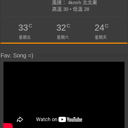
風速： 4km/h 北北東
高溫 30 • 低溫 28
C
C
C
33
32
24
星期五
星期六
星期天
Fav. Song =)