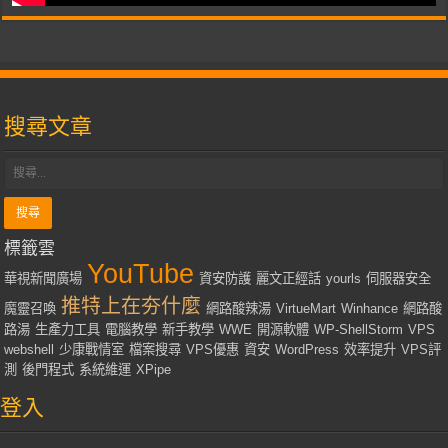
搜尋文章
標籤雲
YouTube
華視新聞廣場
資安防護
麗文正經話
yourls
伺服器安全
推特上在夯什麼
魔靈召喚
網路酸辣湯
VirtueMart
Winhance
網路酸
路湯
生產力工具
電腦教學
新手教學
WWE
開源軟體
WP-ShellStorm
VPS
webshell
少康戰情室
檔案搜尋
VPS優惠
資安
WordPress
效率提升
VPS評
測
後門程式
系統維運
XPipe
登入