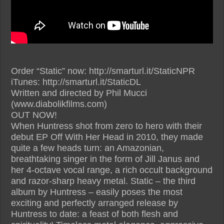
Order “Static” now: http://smarturl.it/StaticNPR
iTunes: http://smarturl.it/StaticDL
Written and directed by Phil Mucci
(www.diabolikfilms.com)
OUT NOW!
When Huntress shot from zero to hero with their
debut EP Off With Her Head in 2010, they made
quite a few heads turn: an Amazonian,
breathtaking singer in the form of Jill Janus and
her 4-octave vocal range, a rich occult background
and razor-sharp heavy metal. Static – the third
album by Huntress – easily poses the most
exciting and perfectly arranged release by
Huntress to date: a feast of both flesh and