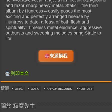
and razor-sharp heavy metal. Static – the third
album by Huntress – easily poses the most
exciting and perfectly arranged release by
Huntress to date: a feast of both flesh and
spirituality! Timeless metal elegance, aggressive
outbursts and sweeping melodies bring Static to
life!
來源摸我
列印本文
標籤
METAL
MUSIC
NAPALM RECORDS
YOUTUBE
關於 寂寞先生