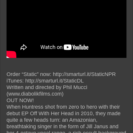
Order “Static” now: http://smarturl.it/StaticNPR
iTunes: http://smarturl.it/StaticDL
Written and directed by Phil Mucci
(www.diabolikfilms.com)
OUT NOW!
When Huntress shot from zero to hero with their
debut EP Off With Her Head in 2010, they made
quite a few heads turn: an Amazonian,
breathtaking singer in the form of Jill Janus and
her 4-octave vocal range, a rich occult background