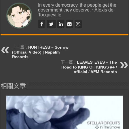
In every democracy, the people get the
government they deserve. ~Alexis de
Tocqueville
上一篇：
HUNTRESS – Sorrow
(Official Video) | Napalm
Records
下一篇：
LEAVES' EYES – The
Road to KING OF KINGS #4 /
official / AFM Records
相關文章