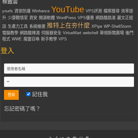
標籤雲
YouTube
yourls
資安防護
Winhance
VPS評測
檔案搜尋
效率提
升
少康戰情室
資安
開源軟體
WordPress
VPS優惠
網路酸路湯
麗文正經
推特上在夯什麼
話
生產力工具
系統維運
XPipe
WP-ShellStorm
電腦教學
網路酸辣湯
伺服器安全
VirtueMart
webshell
華視新聞廣場
後門
程式
WWE
魔靈召喚
新手教學
VPS
登入
記住我
忘記密碼了嗎？