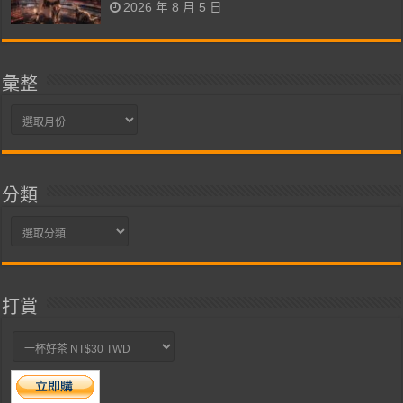
2026 年 8 月 5 日
彙整
彙
整
分類
分
類
打賞