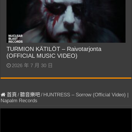
TURMION KÄTILÖT – Raivotarjonta
(OFFICIAL MUSIC VIDEO)
2026 年 7 月 30 日
首頁
/
聽音樂吧
/
HUNTRESS – Sorrow (Official Video) |
Napalm Records