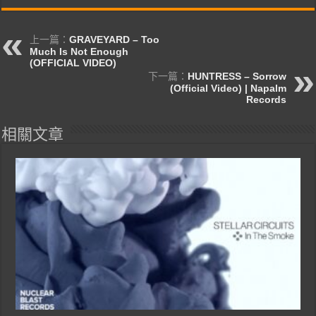
上一篇：
GRAVEYARD – Too
Much Is Not Enough
(OFFICIAL VIDEO)
下一篇：
HUNTRESS – Sorrow
(Official Video) | Napalm
Records
相關文章