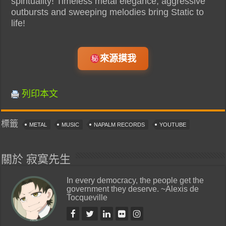
spirituality! Timeless metal elegance, aggressive
outbursts and sweeping melodies bring Static to
life!
來源摸我
列印本文
標籤
METAL
MUSIC
NAPALM RECORDS
YOUTUBE
關於 寂寞先生
In every democracy, the people get the
government they deserve. ~Alexis de
Tocqueville