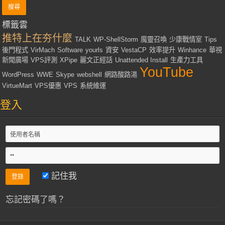
標籤雲
推特上在夯什麼
TALK
WP-ShellStorm
魔靈召喚
少康戰情室
Tips
後門程式
VirMach
Software
yourls
資安
VestaCP
效率提升
Winhance
華視
新聞廣場
VPS評測
XPipe
麗文正經話
Unattended Install
生產力工具
YouTube
WordPress
WWE
Skype
webshell
網路酸路湯
VirtueMart
VPS優惠
VPS
系統維運
登入
記住我
忘記密碼了嗎？