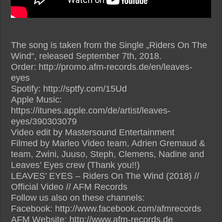
The song is taken from the Single „Riders On The
Wind“, released September 7th, 2018.
Order: http://promo.afm-records.de/en/leaves-
eyes
Spotify: http://sptfy.com/15Ud
Apple Music:
https://itunes.apple.com/de/artist/leaves-
eyes/390303079
Video edit by Mastersound Entertainment
Filmed by Marleo Video team, Adrien Gremaud &
team, Zwini, Juuso, Steph, Clemens, Nadine and
Leaves’ Eyes crew (Thank you!!)
LEAVES’ EYES – Riders On The Wind (2018) //
Official Video // AFM Records
Follow us also on these channels:
Facebook: http://www.facebook.com/afmrecords
AFM Website: http://www.afm-records.de