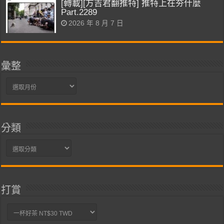
[轉載][方吉君翻推特] 推特上在夯什麼
Part.2289
2026 年 8 月 7 日
彙整
彙
整
分類
分
類
打賞