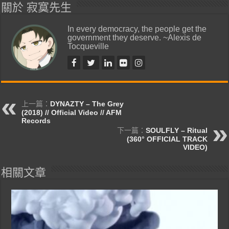
關於 寂寞先生
In every democracy, the people get the
government they deserve. ~Alexis de
Tocqueville
上一篇：
DYNAZTY – The Grey
(2018) // Official Video // AFM
Records
下一篇：
SOULFLY – Ritual
(360° OFFICIAL TRACK
VIDEO)
相關文章