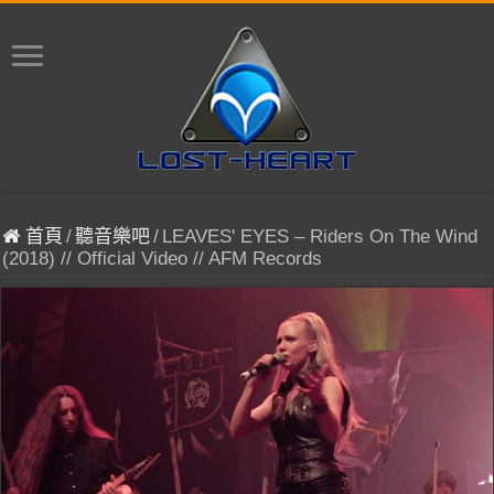
首頁
/
聽音樂吧
/
LEAVES' EYES – Riders On The Wind
(2018) // Official Video // AFM Records