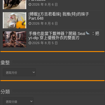
2026 年 8 月 6 日
[轉載][方吉君看妹] 我推(特)的妹子
Part.648
2026 年 8 月 6 日
手機也能當下載神器？開箱 Seal
：把
yt-dlp 穿上優雅外衣的雙面刃
2026 年 8 月 5 日
彙整
彙
整
分類
分