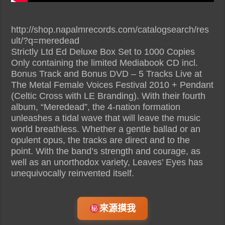
http://shop.napalmrecords.com/catalogsearch/res
ult/?q=meredead
Strictly Ltd Ed Deluxe Box Set to 1000 Copies
Only containing the limited Mediabook CD incl.
Bonus Track and Bonus DVD – 5 Tracks Live at
The Metal Female Voices Festival 2010 + Pendant
(Celtic Cross with LE Branding). With their fourth
album, “Meredead”, the 4-nation formation
unleashes a tidal wave that will leave the music
world breathless. Whether a gentle ballad or an
opulent opus, the tracks are direct and to the
point. With the band’s strength and courage, as
well as an unorthodox variety, Leaves’ Eyes has
unequivocally reinvented itself.
來源摸我