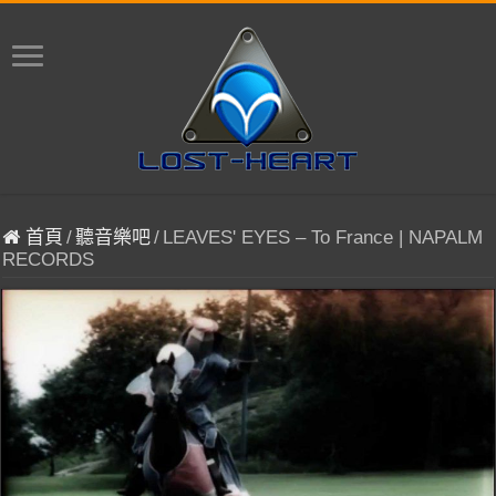
首頁
/
聽音樂吧
/
LEAVES' EYES – To France | NAPALM
RECORDS