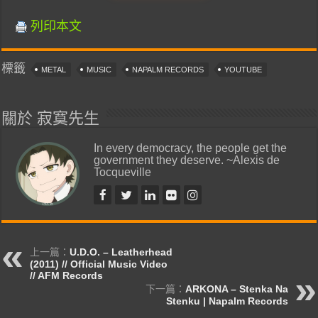
列印本文
標籤
METAL
MUSIC
NAPALM RECORDS
YOUTUBE
關於 寂寞先生
In every democracy, the people get the
government they deserve. ~Alexis de
Tocqueville
上一篇：
U.D.O. – Leatherhead
(2011) // Official Music Video
// AFM Records
下一篇：
ARKONA – Stenka Na
Stenku | Napalm Records