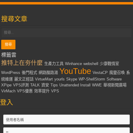
搜尋文章
標籤雲
推特上在夯什麼
生產力工具
Winhance
webshell
少康戰情室
YouTube
WordPress
後門程式
網路酸路湯
VestaCP
魔靈召喚
系
統維運
麗文正經話
VirtueMart
yourls
Skype
WP-ShellStorm
Software
XPipe
VPS評測
TALK
資安
Tips
Unattended Install
WWE
華視新聞廣場
VirMach
VPS優惠
效率提升
VPS
登入