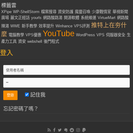
標籤雲
XPipe
WP-ShellStorm
檔案搜尋
資安防護
魔靈召喚
少康戰情室
華視新聞
廣場
麗文正經話
yourls
網路酸路湯
開源軟體
系統維運
VirtueMart
網路酸
推特上在夯什
辣湯
WWE
新手教學
效率提升
Winhance
VPS評測
YouTube
麼
電腦教學
VPS優惠
WordPress
VPS
伺服器安全
生
產力工具
資安
webshell
後門程式
登入
記住我
忘記密碼了嗎？