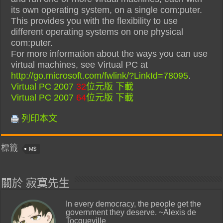
its own operating system, on a single com:puter.
This provides you with the flexibility to use
different operating systems on one physical
com:puter.
For more information about the ways you can use
virtual machines, see Virtual PC at
http://go.microsoft.com/fwlink/?LinkId=78095
.
Virtual PC 2007
32
位元版 下載
Virtual PC 2007
64
位元版 下載
列印本文
標籤
M$
關於 寂寞先生
In every democracy, the people get the
government they deserve. ~Alexis de
Tocqueville