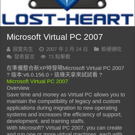
Microsoft Virtual PC 2007
寂寞先生
2007 年 2 月 24 日
軟硬通吃
發表留言
73 點擊數
在準備整合新XP時發現Microsoft Virtual PC 2007
? 版本:v6.0.156.0，這幾天拿來試試看 ?
Microsoft Virtual PC 2007
Overview
Save time and money as Virtual PC allows you to
maintain the compatibility of legacy and custom
applications during migration to new operating
systems and increases the efficiency of support,
development, and training staffs.
With Microsoft? Virtual PC 2007, you can create
and run one or more virtual machines, each with