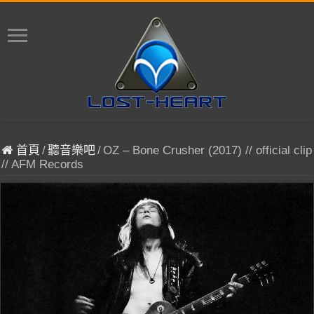
首頁
/
聽音樂吧
/
OZ – Bone Crusher (2017) // official clip
// AFM Records