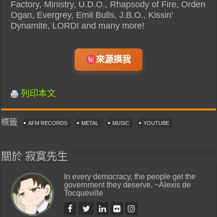
Factory, Ministry, U.D.O., Rhapsody of Fire, Orden
Ogan, Evergrey, Emil Bulls, J.B.O., Kissin’
Dynamite, LORDI and many more!
來源摸我
列印本文
標籤
AFM RECORDS
METAL
MUSIC
YOUTUBE
關於 寂寞先生
In every democracy, the people get the
government they deserve. ~Alexis de
Tocqueville