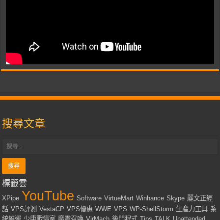
搜尋文章
標籤雲
YouTube
XPipe
Software
VirtueMart
Winhance
Skype
麗文正經
話
VPS評測
VestaCP
VPS優惠
WWE
VPS
WP-ShellStorm
生產力工具
系
統維運
少康戰情室
魔靈召喚
VirMach
後門程式
Tips
TALK
Unattended