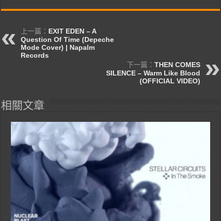
上一篇：
EXIT EDEN – A
Question Of Time (Depeche
Mode Cover) | Napalm
Records
下一篇：
THEN COMES
SILENCE – Warm Like Blood
(OFFICIAL VIDEO)
相關文章