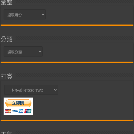
彙整
彙
整
分類
分
類
打賞