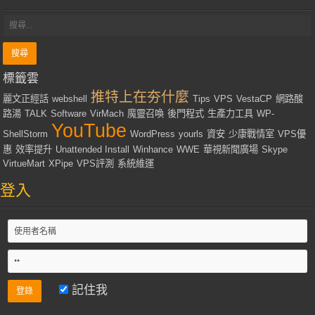
標籤雲
推特上在夯什麼
麗文正經話
webshell
Tips
VPS
VestaCP
網路酸
路湯
TALK
Software
VirMach
魔靈召喚
後門程式
生產力工具
WP-
YouTube
ShellStorm
WordPress
yourls
資安
少康戰情室
VPS優
惠
效率提升
Unattended Install
Winhance
WWE
華視新聞廣場
Skype
VirtueMart
XPipe
VPS評測
系統維運
登入
記住我