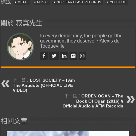
標籤
METAL
MUSIC
NUCLEAR BLAST RECORDS
YOUTUBE
關於 寂寞先生
In every democracy, the people get the
government they deserve. ~Alexis de
Tocqueville
上一篇：
LOST SOCIETY – I Am
The Antidote (OFFICIAL LIVE
VIDEO)
下一篇：
ORDEN OGAN – The
Book Of Ogan (2016) //
Official Audio // AFM Records
相關文章