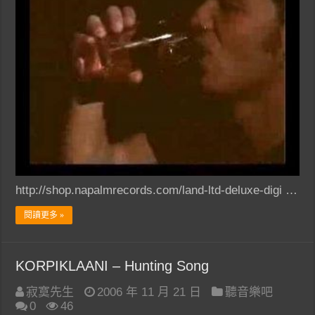
http://shop.napalmrecords.com/land-ltd-deluxe-digi …
閱讀更多 »
KORPIKLAANI – Hunting Song
寂寞先生
2006 年 11 月 21 日
聽音樂吧
0
46