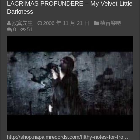
LACRIMAS PROFUNDERE – My Velvet Little
Darkness
寂寞先生
2006 年 11 月 21 日
聽音樂吧
0
51
http://shop.napalmrecords.com/filthy-notes-for-fro …