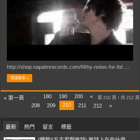
http://shop.napalmrecords.com/filthy-notes-for-ltd …
閱讀更多 »
...
180
190
200
«
« 第一頁
第 210 頁，共 212 頁
210
208
209
211
212
»
最新
熱門
留言
標籤
[轉載][方吉君翻推特] 推特上在夯什麼