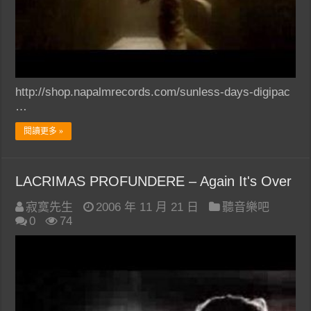
http://shop.napalmrecords.com/sunless-days-digipac
…
閱讀更多 »
LACRIMAS PROFUNDERE – Again It's Over
寂寞先生
2006 年 11 月 21 日
聽音樂吧
0
74