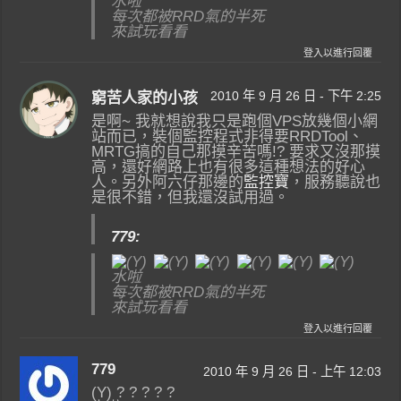
水啦
每次都被RRD氣的半死
來試玩看看
登入以進行回覆
2010 年 9 月 26 日 - 下午 2:25
窮苦人家的小孩
是啊~ 我就想說我只是跑個VPS放幾個小網
站而已，裝個監控程式非得要RRDTool、
MRTG搞的自己那摸辛苦嗎!? 要求又沒那摸
高，還好網路上也有很多這種想法的好心
人。另外阿六仔那邊的
監控寶
，服務聽說也
是很不錯，但我還沒試用過。
779:
水啦
每次都被RRD氣的半死
來試玩看看
登入以進行回覆
779
2010 年 9 月 26 日 - 上午 12:03
(Y) ? ? ? ? ?