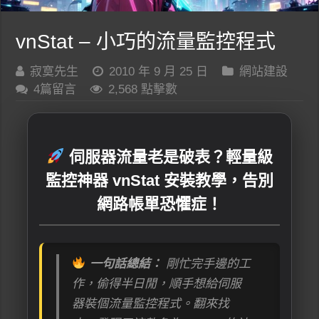
vnStat – 小巧的流量監控程式
寂寞先生
2010 年 9 月 25 日
網站建設
4篇留言
2,568 點擊數
伺服器流量老是破表？輕量級
監控神器 vnStat 安裝教學，告別
網路帳單恐懼症！
一句話總結：
剛忙完手邊的工
作，偷得半日閒，順手想給伺服
器裝個流量監控程式。翻來找