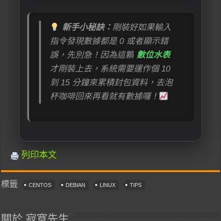
新手小秘訣：
剛裝好如果輸入
指令發現數據都是 0 或者顯示錯
誤，先別急！因為這顆
數位水表
才剛裝上去，系統需要運作個 10
到 15 分鐘來累積封包資料，去泡
杯咖啡回來再看就有數據囉！
列印本文
標籤
CENTOS
DEBIAN
LINUX
TIPS
關於 寂寞先生