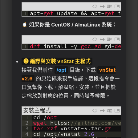
1
apt
-
get 
update
&&
apt
-
get 
insta
如果你是 CentOS / AlmaLinux 系統：
1
dnf 
install
-
y
gcc 
gd 
gd
-
devel 
❷ 編譯與安裝 vnStat 主程式
接著我們前往
/opt
目錄，下載
vnStat
v2.6
的原始碼來親手編譯。這段指令會一
口氣幫你下載、解壓縮、安裝，並且把設
定檔放到對應的位置，同時賦予權限。
安裝主程式
1
cd
/
opt
2
wget 
https
:
//github.com/vergoh
3
tar 
xzf 
vnstat
-
*
.
tar
.
gz
4
cd
/
opt
/
vnstat
-
2.6