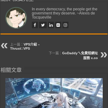
In every democracy, the people get the
government they deserve. ~Alexis de
Tocqueville
上一篇：
VPS介紹 –
Thrust::VPS
下一篇：
GoDaddyㄟ免費短網址
服務 x.co
相關文章