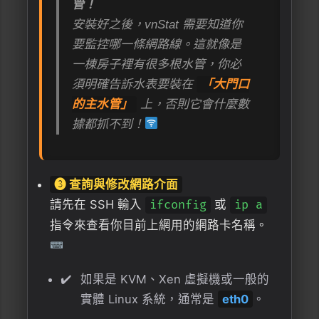
管！
安裝好之後，vnStat 需要知道你
要監控哪一條網路線。這就像是
一棟房子裡有很多根水管，你必
須明確告訴水表要裝在
「大門口
的主水管」
上，否則它會什麼數
據都抓不到！
❸ 查詢與修改網路介面
請先在 SSH 輸入
或
ifconfig
ip a
指令來查看你目前上網用的網路卡名稱。
如果是 KVM、Xen 虛擬機或一般的
實體 Linux 系統，通常是
eth0
。