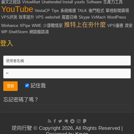
麗文正經話
VirtueMart
Unattended Install
yourls
Software
生產力工具
YouTube
VestaCP
Tips
系統維運
TALK
後門程式
華視新聞廣場
VPS評測
效率提升
VPS
webshell
魔靈召喚
Skype
VirMach
WordPress
推特上在夯什麼
Winhance
XPipe
WWE
少康戰情室
VPS優惠
資安
WP-ShellStorm
網路酸路湯
登入
記住我
忘記密碼了嗎？
逆向行駛 © Copyright 2026, All Rights Reserved |