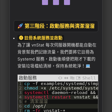
第三階段：啟動服務與清潔溜溜
❹ 註冊系統服務並啟動
為了讓 vnStat 每次伺服器開機都能自動在
背景幫我們記錄流量，我們要將它註冊為
Systemd 服務，啟動後順便把剛才下載的
安裝垃圾檔給清掉，保持系統乾淨！
啟動服務
Shell
1
cp
-
f
examples
/
systemd
/
simple
/
v
2
chmod
+
x
/
etc
/
systemd
/
system
/
vn
3
systemctl 
daemon
-
reload
&&
syst
4
systemctl 
restart 
vnstat
&&
sys
5
# 清潔溜溜
6
cd
/
opt
/
7
rm
-
fr 
vnstat
-
*