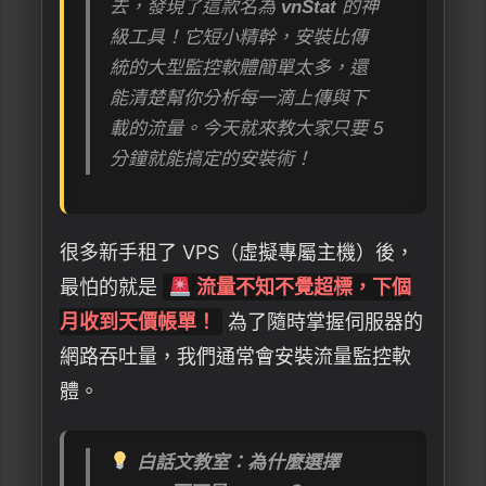
去，發現了這款名為
vnStat
的神
級工具！它短小精幹，安裝比傳
統的大型監控軟體簡單太多，還
能清楚幫你分析每一滴上傳與下
載的流量。今天就來教大家只要 5
分鐘就能搞定的安裝術！
很多新手租了 VPS（虛擬專屬主機）後，
最怕的就是
流量不知不覺超標，下個
月收到天價帳單！
為了隨時掌握伺服器的
網路吞吐量，我們通常會安裝流量監控軟
體。
白話文教室：為什麼選擇