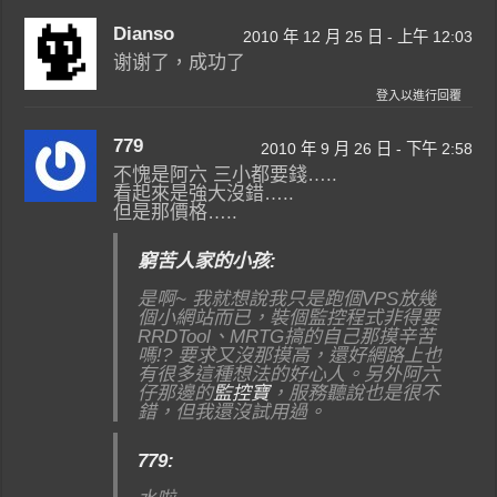
Dianso
2010 年 12 月 25 日 - 上午 12:03
谢谢了，成功了
登入以進行回覆
779
2010 年 9 月 26 日 - 下午 2:58
不愧是阿六 三小都要錢…..
看起來是強大沒錯…..
但是那價格…..
窮苦人家的小孩:
是啊~ 我就想說我只是跑個VPS放幾
個小網站而已，裝個監控程式非得要
RRDTool、MRTG搞的自己那摸辛苦
嗎!? 要求又沒那摸高，還好網路上也
有很多這種想法的好心人。另外阿六
仔那邊的
監控寶
，服務聽說也是很不
錯，但我還沒試用過。
779: