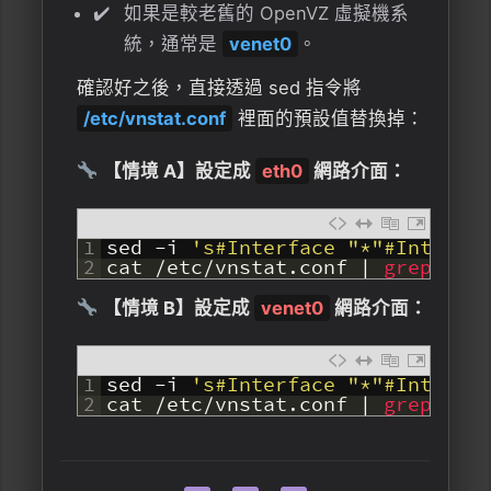
如果是較老舊的 OpenVZ 虛擬機系
統，通常是
venet0
。
確認好之後，直接透過 sed 指令將
/etc/vnstat.conf
裡面的預設值替換掉：
【情境 A】設定成
eth0
網路介面：
1
sed
-
i
's#Interface "*"#Interfa
2
cat
/
etc
/
vnstat
.
conf
|
grep 
Int
【情境 B】設定成
venet0
網路介面：
1
sed
-
i
's#Interface "*"#Interfa
2
cat
/
etc
/
vnstat
.
conf
|
grep 
Int