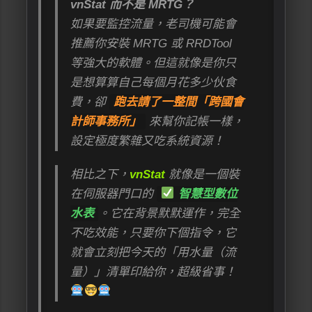
vnStat 而不是 MRTG？
如果要監控流量，老司機可能會
推薦你安裝 MRTG 或 RRDTool
等強大的軟體。但這就像是你只
是想算算自己每個月花多少伙食
費，卻
跑去請了一整間「跨國會
計師事務所」
來幫你記帳一樣，
設定極度繁雜又吃系統資源！
相比之下，
vnStat
就像是一個裝
在伺服器門口的
智慧型數位
水表
。它在背景默默運作，完全
不吃效能，只要你下個指令，它
就會立刻把今天的「用水量（流
量）」清單印給你，超級省事！