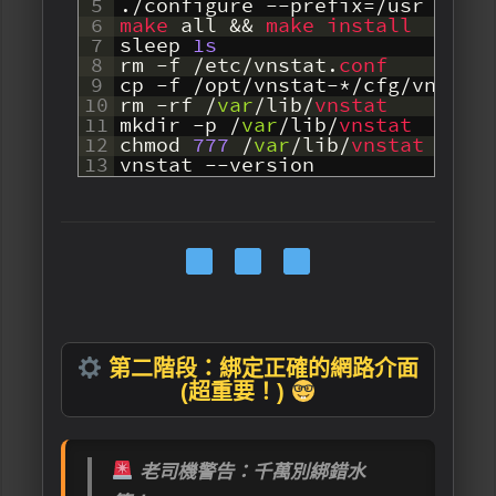
5
.
/
configure
--
prefix
=
/
usr
--
sy
6
make 
all
&&
make 
install
7
sleep
1s
8
rm
-
f
/
etc
/
vnstat
.
conf
9
cp
-
f
/
opt
/
vnstat
-
*
/
cfg
/
vnstat
10
rm
-
rf
/
var
/
lib
/
vnstat
11
mkdir
-
p
/
var
/
lib
/
vnstat
12
chmod
777
/
var
/
lib
/
vnstat
13
vnstat
--
version
第二階段：綁定正確的網路介面
(超重要！)
老司機警告：千萬別綁錯水