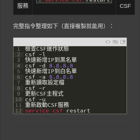
服務
CSF
完整指令整理如下（直接複製就能用）：
1
檢查
CSF
運作狀態
2
csf
-
l
3
快速新增
IP
到黑名單
4
csf
-
d
8.8.8.8
5
快速新增
IP
到白名單
6
csf
-
a
8.8.8.8
7
重新讀取設定檔
8
csf
-
r
9
更新
CSF
主程式
10
csf
-
u
11
重新啟動
CSF
服務
12
service 
csf 
restart