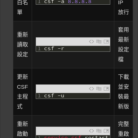
1
csf
-
a
8.8.8.8
白名
IP
單
放行
套用
重新
最新
讀取
1
csf
-
r
設定
設定
檔
更新
下載
CSF
並安
1
csf
-
u
主程
裝最
式
新版
重新
完整
啟動
重啟
1
service 
csf 
restart