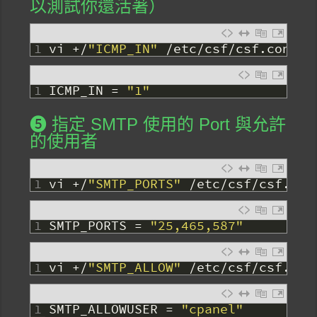
以測試你還活著）
1
vi
+
/
"ICMP_IN"
/
etc
/
csf
/
csf
.
conf
1
ICMP_IN
=
"1"
❺ 指定 SMTP 使用的 Port 與允許
的使用者
1
vi
+
/
"SMTP_PORTS"
/
etc
/
csf
/
csf
.
con
1
SMTP_PORTS
=
"25,465,587"
1
vi
+
/
"SMTP_ALLOW"
/
etc
/
csf
/
csf
.
con
1
SMTP_ALLOWUSER
=
"cpanel"