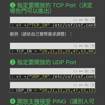
❷ 指定要開放的 TCP Port（決定
哪些門可以進出）
1
vi
+
/
"TCP_IN"
/
etc
/
csf
/
csf
.
conf
範例（請依自己實際需求調整）：
1
TCP_IN
=
"20,21,22,25,47,53,80,110
❸ 指定要開放的 UDP Port
1
vi
+
/
"UDP_IN"
/
etc
/
csf
/
csf
.
conf
1
UDP_IN
=
"20,21,22,25,47,53,123"
❹ 開放主機接受 PING（讓別人可