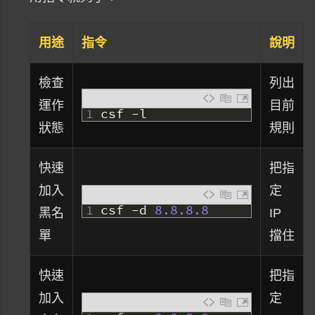
用途
指令
說明
檢查
列出
運作
目前
1
csf
-
l
狀態
規則
快速
把指
加入
定
1
csf
-
d
8.8.8.8
黑名
IP
單
擋住
快速
把指
加入
定