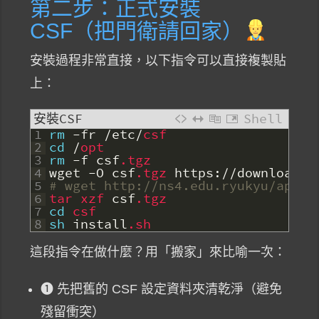
第二步：正式安裝
CSF（把門衛請回家）
安裝過程非常直接，以下指令可以直接複製貼
上：
安裝CSF
Shell
1
rm
-
fr
/
etc
/
csf
2
cd
/
opt
3
rm
-
f
csf
.tgz
4
wget
-
O
csf
.tgz
https
:
/
/
download
.c
5
# wget http://ns4.edu.ryukyu/apps/
6
tar 
xzf 
csf
.tgz
7
cd
csf
8
sh
install
.sh
這段指令在做什麼？用「搬家」來比喻一次：
❶ 先把舊的 CSF 設定資料夾清乾淨（避免
殘留衝突）