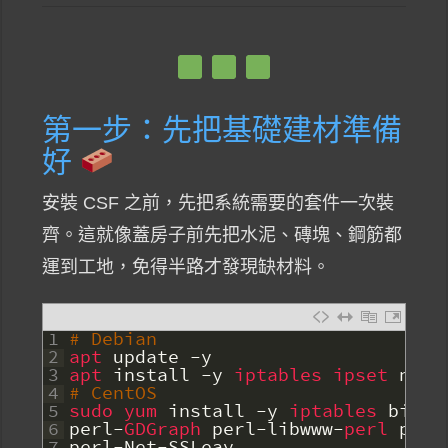
第一步：先把基礎建材準備
好
安裝 CSF 之前，先把系統需要的套件一次裝
齊。這就像蓋房子前先把水泥、磚塊、鋼筋都
運到工地，免得半路才發現缺材料。
1
# Debian
2
apt 
update
-
y
3
apt 
install
-
y
iptables 
ipset 
net
-
4
# CentOS
5
sudo 
yum 
install
-
y
iptables 
bind
-
6
perl
-
GDGraph 
perl
-
libwww
-
perl 
perl
7
perl
-
Net
-
SSLeay