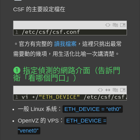
CSF 的主要設定檔在
1
/
etc
/
csf
/
csf
.
conf
。官方有完整的
讀我檔案
，這裡只挑出最常
需要動的幾項，用生活化比喻一次講清楚。
❶ 指定偵測的網路介面（告訴門
衛「看哪個門口」）
1
vi
+
/
"ETH_DEVICE"
/
etc
/
csf
/
csf
.
con
一般 Linux 系統：
ETH_DEVICE = “eth0”
OpenVZ 的 VPS：
ETH_DEVICE =
“venet0”