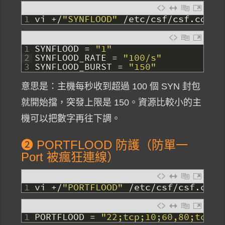
1
vi
+
/
"SYNFLOOD"
/
etc
/
csf
/
csf
.
conf
1
SYNFLOOD
=
"1"
2
SYNFLOOD_RATE
=
"100/s"
3
SYNFLOOD_BURST
=
"150"
意思是：主機每秒收到超過 100 個 SYN 封包
就開始擋，突發上限是 150。資源比較小的主
機可以把數字再往下調。
❷ PORTFLOOD 防護（防單一
Port 被瘋狂連線）
1
vi
+
/
"PORTFLOOD"
/
etc
/
csf
/
csf
.
conf
1
PORTFLOOD
=
"22;tcp;10;60,80;tcp;1