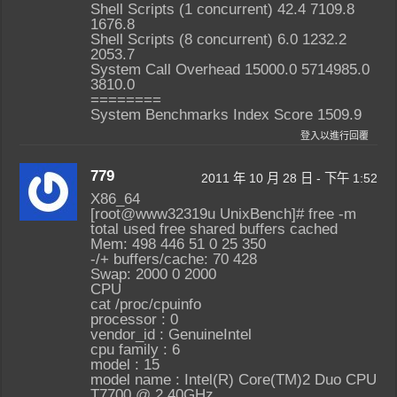
Shell Scripts (1 concurrent) 42.4 7109.8
1676.8
Shell Scripts (8 concurrent) 6.0 1232.2
2053.7
System Call Overhead 15000.0 5714985.0
3810.0
========
System Benchmarks Index Score 1509.9
登入以進行回覆
779
2011 年 10 月 28 日 - 下午 1:52
X86_64
[root@www32319u UnixBench]# free -m
total used free shared buffers cached
Mem: 498 446 51 0 25 350
-/+ buffers/cache: 70 428
Swap: 2000 0 2000
CPU
cat /proc/cpuinfo
processor : 0
vendor_id : GenuineIntel
cpu family : 6
model : 15
model name : Intel(R) Core(TM)2 Duo CPU
T7700 @ 2.40GHz