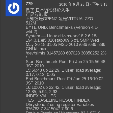
779
2010 年 6 月 25 日 - 下午 3:13
鳥了 日本VPS終於入手
可是效能 冏
不知道是OPENZ 還是VITRUALZZO
512M
BYTE UNIX Benchmarks (Version 4.1-
wht.2)
System — Linux dti-vps-srv18 2.6.18-
194.3.1.el5.028stab069.6 #1 SMP Wed
May 26 18:31:05 MSD 2010 i686 i686 i386
GNU/Linux
/dev/simfs 31457280 607028 30850252 2%
/
Start Benchmark Run: Fri Jun 25 15:56:48
JST 2010
15:56:48 up 22:29, 1 user, load average:
0.17, 0.12, 0.05
End Benchmark Run: Fri Jun 25 16:10:02
JST 2010
16:10:02 up 22:42, 1 user, load average:
12.85, 5.94, 2.93
INDEX VALUES
TEST BASELINE RESULT INDEX
Dhrystone 2 using register variables
376783.7 3415047.7 90.6