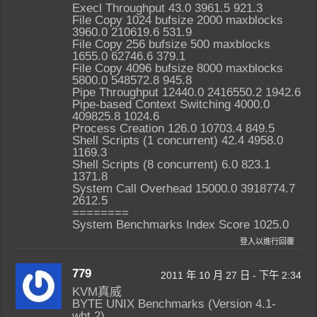
Execl Throughput 43.0 3961.5 921.3
File Copy 1024 bufsize 2000 maxblocks
3960.0 210619.6 531.9
File Copy 256 bufsize 500 maxblocks
1655.0 62746.6 379.1
File Copy 4096 bufsize 8000 maxblocks
5800.0 548572.8 945.8
Pipe Throughput 12440.0 2416550.2 1942.6
Pipe-based Context Switching 4000.0
409825.8 1024.6
Process Creation 126.0 10703.4 849.5
Shell Scripts (1 concurrent) 42.4 4958.0
1169.3
Shell Scripts (8 concurrent) 6.0 823.1
1371.8
System Call Overhead 15000.0 3918774.7
2612.5
========
System Benchmarks Index Score 1025.0
登入以進行回覆
779
2011 年 10 月 27 日 - 下午 2:34
KVM真威
BYTE UNIX Benchmarks (Version 4.1-
wht.2)