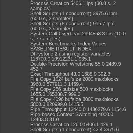
Process Creation 5406.1 lps (30.0 s, 2
samples)
Shell Scripts (1 concurrent) 3975.6 lpm
(60.0 s, 2 samples)
Shell Scripts (8 concurrent) 955.7 lpm
(60.0 s, 2 samples)
System Call Overhead 2994858.8 lps (10.0
s, 7 samples)
System Benchmarks Index Values
BASELINE RESULT INDEX
Dhrystone 2 using register variables
116700.0 10912231.1 935.1
Double-Precision Whetstone 55.0 2489.9
452.7
Execl Throughput 43.0 1688.9 392.8
File Copy 1024 bufsize 2000 maxblocks
3960.0 577911.3 1459.4
File Copy 256 bufsize 500 maxblocks
1655.0 165388.7 999.3
File Copy 4096 bufsize 8000 maxblocks
5800.0 820999.0 1415.5
Pipe Throughput 12440.0 1436279.6 1154.6
Pipe-based Context Switching 4000.0
12403.8 31.0
Process Creation 126.0 5406.1 429.1
Shell Scripts (1 concurrent) 42.4 3975.6