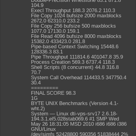
Double-Precision Whetstone 83.1 871.8
104.9
Execl Throughput 188.3 2076.2 110.3
File Copy 1024 bufsize 2000 maxblocks
2672.0 62310.0 233.2
File Copy 256 bufsize 500 maxblocks
1077.0 17130.0 159.1
File Read 4096 bufsize 8000 maxblocks
15382.0 433423.0 281.8
Pipe-based Context Switching 15448.6
128336.3 83.1
Pipe Throughput 111814.6 401047.8 35.9
Process Creation 569.3 6737.4 118.3
Shell Scripts (8 concurrent) 44.8 316.8
70.7
System Call Overhead 114433.5 347750.4
30.4
=========
FINAL SCORE 98.3
1G
BYTE UNIX Benchmarks (Version 4.1-
wht.2)
System — Linux dti-vps-srv17 2.6.18-
194.3.1.el5.028stab069.6 #1 SMP Wed
May 26 18:31:05 MSD 2010 i686 i686 i386
GNU/Linux
/dev/simfs 52428800 590356 51838444 2%