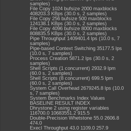
samples)
File Copy 1024 bufsize 2000 maxblocks
408203.3 KBps (30.0 s, 2 samples)
File Copy 256 bufsize 500 maxblocks
124138.1 KBps (30.0 s, 2 samples)
File Copy 4096 bufsize 8000 maxblocks
808835.5 KBps (30.0 s, 2 samples)
Pipe Throughput 1409401.4 lps (10.0 s, 7
samples)
Pipe-based Context Switching 35177.5 lps
(10.0 s, 7 samples)
Process Creation 5871.2 lps (30.0 s, 2
samples)
Shell Scripts (1 concurrent) 2932.9 lpm
(60.0 s, 2 samples)
Shell Scripts (8 concurrent) 699.5 lpm
(60.0 s, 2 samples)
System Call Overhead 2679245.8 lps (10.0
s, 7 samples)
System Benchmarks Index Values
BASELINE RESULT INDEX
Dhrystone 2 using register variables
116700.0 10683551.2 915.5
Double-Precision Whetstone 55.0 2606.8
474.0
Execl Throughput 43.0 1109.0 257.9