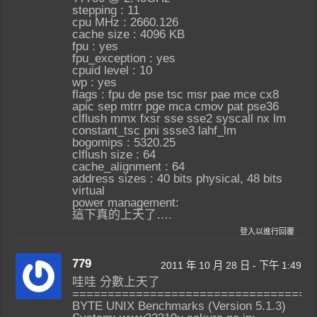
stepping : 11
cpu MHz : 2660.126
cache size : 4096 KB
fpu : yes
fpu_exception : yes
cpuid level : 10
wp : yes
flags : fpu de pse tsc msr pae mce cx8
apic sep mtrr pge mca cmov pat pse36
clflush mmx fxsr sse sse2 syscall nx lm
constant_tsc pni ssse3 lahf_lm
bogomips : 5320.25
clflush size : 64
cache_alignment : 64
address sizes : 40 bits physical, 48 bits
virtual
power management:
這下真的上天了….
登入以進行回覆
779
2011 年 10 月 28 日 - 下午 1:49
哇哇 分數上天了
==================================
BYTE UNIX Benchmarks (Version 5.1.3)