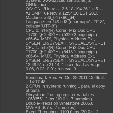
System: www32319u.sakura.ne.jp:
GNU/Linux
OS: GNU/Linux — 2.6.18-194.26.1.el5 —
#1 SMP Tue Nov 9 12:54:20 EST 2010
Machine: x86_64 (x86_64)
Language: en_US.utf8 (charmap=”UTF-8″,
collate=”UTF-8″)
CPU 0: Intel(R) Core(TM)2 Duo CPU
T7700 @ 2.40GHz (5320.2 bogomips)
x86-64, MMX, Physical Address Ext,
SYSENTER/SYSEXIT, SYSCALL/SYSRET
CPU 1: Intel(R) Core(TM)2 Duo CPU
T7700 @ 2.40GHz (5413.1 bogomips)
x86-64, MMX, Physical Address Ext,
SYSENTER/SYSEXIT, SYSCALL/SYSRET
13:49:51 up 21:14, 1 user, load average:
0.06, 0.03, 0.01; runlevel 3
————————————————————
Benchmark Run: Fri Oct 28 2011 13:49:51
– 14:17:48
2 CPUs in system; running 1 parallel copy
of tests
Dhrystone 2 using register variables
10683551.2 lps (10.0 s, 7 samples)
Double-Precision Whetstone 2606.8
MWIPS (8.7 s, 7 samples)
Execl Throughput 1109.0 lps (30.0 s, 2