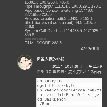
15382.0 1087268.0 706.8
Pipe Throughput 111814.6 1903029.1 170.2
Pipe-based Context Switching 15448.6
387198.6 250.6
Process Creation 569.3 10425.5 183.1
Shell Scripts (8 concurrent) 44.8 1016.5
226.9
System Call Overhead 114433.5 4071925.2
355.8
=========
FINAL SCORE 263.5
登入以進行回覆
窮苦人家的小孩
2011 年 10 月 28 日 - 上午 11:49
嗯啊 0.0 真羨慕~ 要不要跑5.1.3看看
~
cd /usr/src
wget http://byte-
unixbench.googlecode.com/file
tar zxf UnixBench5.1.3.tgz
cd UnixBench
./Run