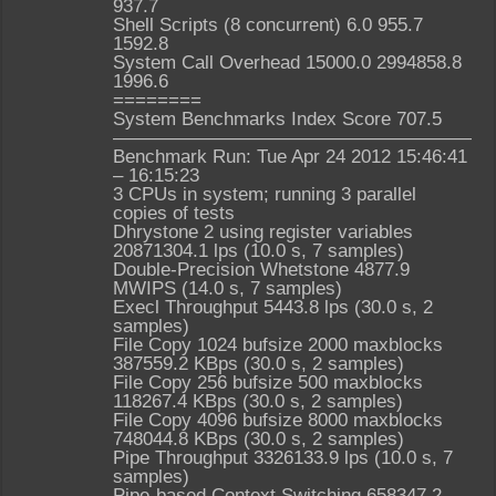
937.7
Shell Scripts (8 concurrent) 6.0 955.7
1592.8
System Call Overhead 15000.0 2994858.8
1996.6
========
System Benchmarks Index Score 707.5
————————————————————
Benchmark Run: Tue Apr 24 2012 15:46:41
– 16:15:23
3 CPUs in system; running 3 parallel
copies of tests
Dhrystone 2 using register variables
20871304.1 lps (10.0 s, 7 samples)
Double-Precision Whetstone 4877.9
MWIPS (14.0 s, 7 samples)
Execl Throughput 5443.8 lps (30.0 s, 2
samples)
File Copy 1024 bufsize 2000 maxblocks
387559.2 KBps (30.0 s, 2 samples)
File Copy 256 bufsize 500 maxblocks
118267.4 KBps (30.0 s, 2 samples)
File Copy 4096 bufsize 8000 maxblocks
748044.8 KBps (30.0 s, 2 samples)
Pipe Throughput 3326133.9 lps (10.0 s, 7
samples)
Pipe-based Context Switching 658347.2