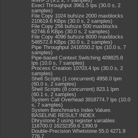
MWIPS (9.2 s, 7 samples)
Execl Throughput 3961.5 lps (30.0 s, 2
samples)
File Copy 1024 bufsize 2000 maxblocks
210619.6 KBps (30.0 s, 2 samples)
File Copy 256 bufsize 500 maxblocks
62746.6 KBps (30.0 s, 2 samples)
File Copy 4096 bufsize 8000 maxblocks
548572.8 KBps (30.0 s, 2 samples)
Pipe Throughput 2416550.2 lps (10.0 s, 7
samples)
Pipe-based Context Switching 409825.8
lps (10.0 s, 7 samples)
Process Creation 10703.4 lps (30.0 s, 2
samples)
Shell Scripts (1 concurrent) 4958.0 lpm
(60.0 s, 2 samples)
Shell Scripts (8 concurrent) 823.1 lpm
(60.1 s, 2 samples)
System Call Overhead 3918774.7 lps (10.0
s, 7 samples)
System Benchmarks Index Values
BASELINE RESULT INDEX
Dhrystone 2 using register variables
116700.0 16232359.6 1390.9
Double-Precision Whetstone 55.0 4271.9
776.7