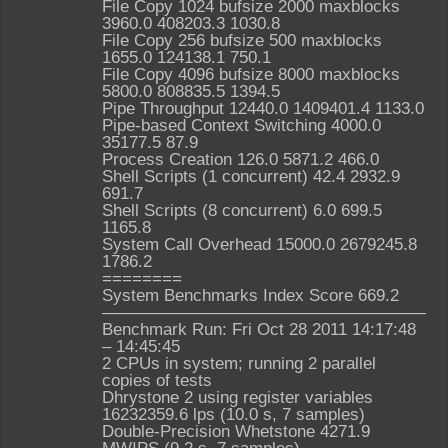
File Copy 1024 bufsize 2000 maxblocks
3960.0 408203.3 1030.8
File Copy 256 bufsize 500 maxblocks
1655.0 124138.1 750.1
File Copy 4096 bufsize 8000 maxblocks
5800.0 808835.5 1394.5
Pipe Throughput 12440.0 1409401.4 1133.0
Pipe-based Context Switching 4000.0
35177.5 87.9
Process Creation 126.0 5871.2 466.0
Shell Scripts (1 concurrent) 42.4 2932.9
691.7
Shell Scripts (8 concurrent) 6.0 699.5
1165.8
System Call Overhead 15000.0 2679245.8
1786.2
========
System Benchmarks Index Score 669.2
————————————————————
Benchmark Run: Fri Oct 28 2011 14:17:48
– 14:45:45
2 CPUs in system; running 2 parallel
copies of tests
Dhrystone 2 using register variables
16232359.6 lps (10.0 s, 7 samples)
Double-Precision Whetstone 4271.9