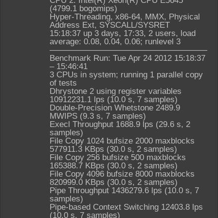
CPU 2: Intel(R) Xeon(R) CPU E5645
(4799.1 bogomips)
Hyper-Threading, x86-64, MMX, Physical
Address Ext, SYSCALL/SYSRET
15:18:37 up 3 days, 17:33, 2 users, load
average: 0.08, 0.04, 0.06; runlevel 3
————————————————————
Benchmark Run: Tue Apr 24 2012 15:18:37
– 15:46:41
3 CPUs in system; running 1 parallel copy
of tests
Dhrystone 2 using register variables
10912231.1 lps (10.0 s, 7 samples)
Double-Precision Whetstone 2489.9
MWIPS (9.3 s, 7 samples)
Execl Throughput 1688.9 lps (29.6 s, 2
samples)
File Copy 1024 bufsize 2000 maxblocks
577911.3 KBps (30.0 s, 2 samples)
File Copy 256 bufsize 500 maxblocks
165388.7 KBps (30.0 s, 2 samples)
File Copy 4096 bufsize 8000 maxblocks
820999.0 KBps (30.0 s, 2 samples)
Pipe Throughput 1436279.6 lps (10.0 s, 7
samples)
Pipe-based Context Switching 12403.8 lps
(10.0 s, 7 samples)