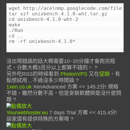
wget http://acelnmp.googlecode.com/files/u
tar xzf unixbench-4.1.0-wht.tar.gz

cd unixbench-4.1.0-wht-2

make

./Run

cd ..

rm -rf unixbench-4.1.0*
沒出現錯誤的話大概需要10~20分鐘才會跑完程
式，分數大概3百分以上都算不錯的。 ?
另外吃RSS的時候看到
PhotonVPS
又在
促銷
，有
點想試用…不過沒多少時間搞 ?
1xen.co.uk
XenAdvanced 方案 << 145.2分! 規格
不錯，雖然分數不高，但是安裝軟體倒是沒什麼問
題 ?
Yourwebhoster.eu
7 days Trial 方案 << 415.4分!
這家還有提供特殊的方案唷 ?