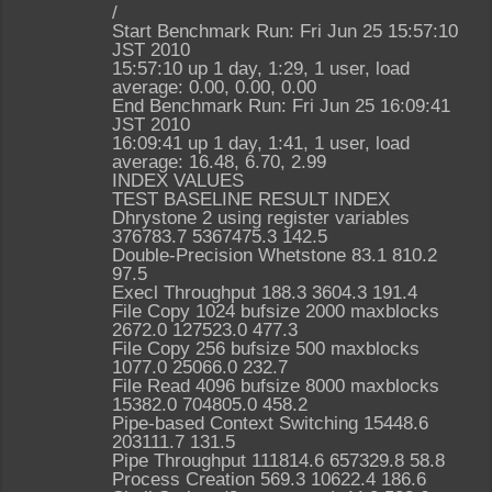
/
Start Benchmark Run: Fri Jun 25 15:57:10
JST 2010
15:57:10 up 1 day, 1:29, 1 user, load
average: 0.00, 0.00, 0.00
End Benchmark Run: Fri Jun 25 16:09:41
JST 2010
16:09:41 up 1 day, 1:41, 1 user, load
average: 16.48, 6.70, 2.99
INDEX VALUES
TEST BASELINE RESULT INDEX
Dhrystone 2 using register variables
376783.7 5367475.3 142.5
Double-Precision Whetstone 83.1 810.2
97.5
Execl Throughput 188.3 3604.3 191.4
File Copy 1024 bufsize 2000 maxblocks
2672.0 127523.0 477.3
File Copy 256 bufsize 500 maxblocks
1077.0 25066.0 232.7
File Read 4096 bufsize 8000 maxblocks
15382.0 704805.0 458.2
Pipe-based Context Switching 15448.6
203111.7 131.5
Pipe Throughput 111814.6 657329.8 58.8
Process Creation 569.3 10622.4 186.6