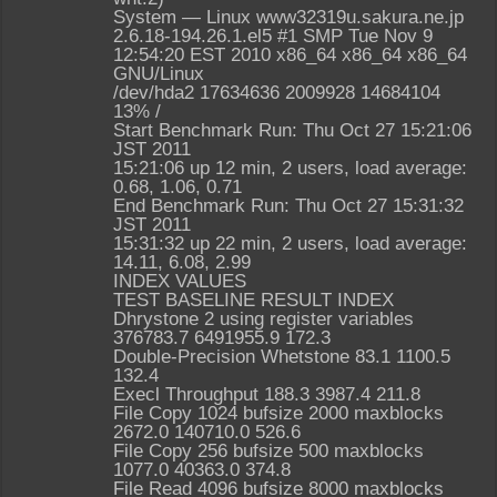
System — Linux www32319u.sakura.ne.jp
2.6.18-194.26.1.el5 #1 SMP Tue Nov 9
12:54:20 EST 2010 x86_64 x86_64 x86_64
GNU/Linux
/dev/hda2 17634636 2009928 14684104
13% /
Start Benchmark Run: Thu Oct 27 15:21:06
JST 2011
15:21:06 up 12 min, 2 users, load average:
0.68, 1.06, 0.71
End Benchmark Run: Thu Oct 27 15:31:32
JST 2011
15:31:32 up 22 min, 2 users, load average:
14.11, 6.08, 2.99
INDEX VALUES
TEST BASELINE RESULT INDEX
Dhrystone 2 using register variables
376783.7 6491955.9 172.3
Double-Precision Whetstone 83.1 1100.5
132.4
Execl Throughput 188.3 3987.4 211.8
File Copy 1024 bufsize 2000 maxblocks
2672.0 140710.0 526.6
File Copy 256 bufsize 500 maxblocks
1077.0 40363.0 374.8
File Read 4096 bufsize 8000 maxblocks