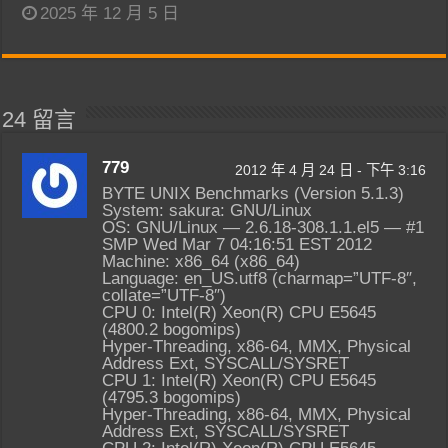
2025 年 12 月 5 日
24 留言
779
2012 年 4 月 24 日 - 下午 3:16
BYTE UNIX Benchmarks (Version 5.1.3)
System: sakura: GNU/Linux
OS: GNU/Linux — 2.6.18-308.1.1.el5 — #1
SMP Wed Mar 7 04:16:51 EST 2012
Machine: x86_64 (x86_64)
Language: en_US.utf8 (charmap=”UTF-8″,
collate=”UTF-8″)
CPU 0: Intel(R) Xeon(R) CPU E5645
(4800.2 bogomips)
Hyper-Threading, x86-64, MMX, Physical
Address Ext, SYSCALL/SYSRET
CPU 1: Intel(R) Xeon(R) CPU E5645
(4795.3 bogomips)
Hyper-Threading, x86-64, MMX, Physical
Address Ext, SYSCALL/SYSRET