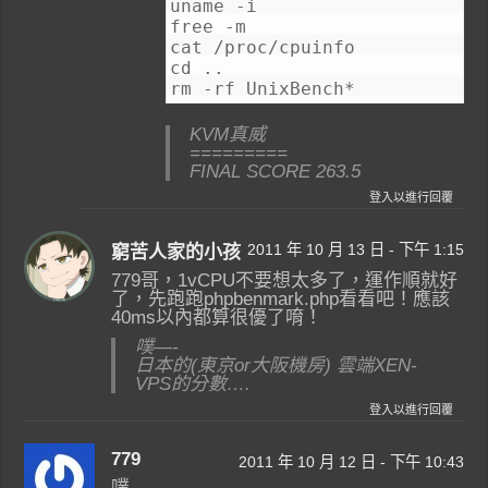
uname -i
free -m
cat /proc/cpuinfo
cd ..
rm -rf UnixBench*
KVM真威
=========
FINAL SCORE 263.5
登入以進行回覆
2011 年 10 月 13 日 - 下午 1:15
窮苦人家的小孩
779哥，1vCPU不要想太多了，運作順就好
了，先跑跑phpbenmark.php看看吧！應該
40ms以內都算很優了唷！
噗—-
日本的(東京or大阪機房) 雲端XEN-
VPS的分數….
登入以進行回覆
779
2011 年 10 月 12 日 - 下午 10:43
噗—-