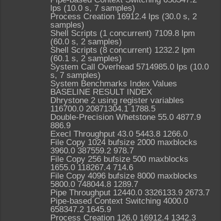
lps (10.0 s, 7 samples)
Process Creation 16912.4 lps (30.0 s, 2
samples)
Shell Scripts (1 concurrent) 7109.8 lpm
(60.0 s, 2 samples)
Shell Scripts (8 concurrent) 1232.2 lpm
(60.1 s, 2 samples)
System Call Overhead 5714985.0 lps (10.0
s, 7 samples)
System Benchmarks Index Values
BASELINE RESULT INDEX
Dhrystone 2 using register variables
116700.0 20871304.1 1788.5
Double-Precision Whetstone 55.0 4877.9
886.9
Execl Throughput 43.0 5443.8 1266.0
File Copy 1024 bufsize 2000 maxblocks
3960.0 387559.2 978.7
File Copy 256 bufsize 500 maxblocks
1655.0 118267.4 714.6
File Copy 4096 bufsize 8000 maxblocks
5800.0 748044.8 1289.7
Pipe Throughput 12440.0 3326133.9 2673.7
Pipe-based Context Switching 4000.0
658347.2 1645.9
Process Creation 126.0 16912.4 1342.3