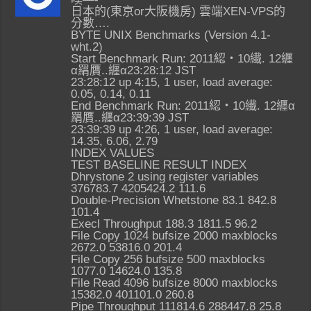
日本的(東京or大阪機房) 雲端XEN-VPS的
分數….
BYTE UNIX Benchmarks (Version 4.1-
wht.2)
Start Benchmark Run: 2011綛・10纎. 12纒
α羂贋..纒α23:28:12 JST
23:28:12 up 4:15, 1 user, load average:
0.05, 0.14, 0.11
End Benchmark Run: 2011綛・10纎. 12纒α
羂贋..纒α23:39:39 JST
23:39:39 up 4:26, 1 user, load average:
14.35, 6.06, 2.79
INDEX VALUES
TEST BASELINE RESULT INDEX
Dhrystone 2 using register variables
376783.7 4205424.2 111.6
Double-Precision Whetstone 83.1 842.8
101.4
Execl Throughput 188.3 1811.5 96.2
File Copy 1024 bufsize 2000 maxblocks
2672.0 53816.0 201.4
File Copy 256 bufsize 500 maxblocks
1077.0 14624.0 135.8
File Read 4096 bufsize 8000 maxblocks
15382.0 401101.0 260.8
Pipe Throughput 111814.6 288447.8 25.8