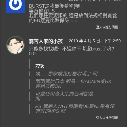
BURST是我最後希望[喂
畢竟他在US
我們那種資源類的 還是放到法規相對寬鬆
的EU感覺比較保險 = =
登入以進行回覆
2010 年 4 月 5 日 - 下午 2:59
窮苦人家的小孩
只能多找找囉~ 不過你不考慮brust了唷?
0.0
779:
唉…..那家被我打槍取消了 冏
明明我從日本 跟另一位ADMIN從HK
連過去
都OK
可是使用者大宗的台灣卻是
冏………..
PS 我跑去WHT發問看DE跟NL還
有沒
有好的VPS 冏
登入以進行回覆