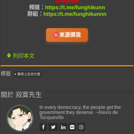
Telegram
頻道：
https://t.me/funghikunn
群組：
https://t.me/funghikunnn
來源摸我
列印本文
標籤
推特上在夯什麼
關於 寂寞先生
In every democracy, the people get the
government they deserve. ~Alexis de
Tocqueville