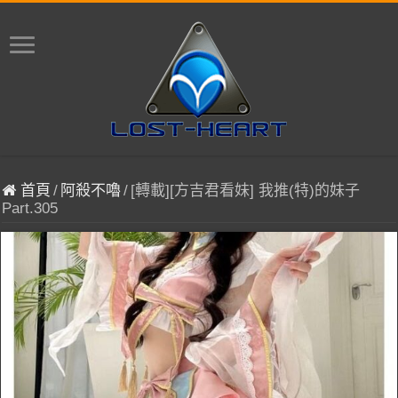
首頁
/
阿殺不嚕
/
[轉載][方吉君看妹] 我推(特)的妹子
Part.305