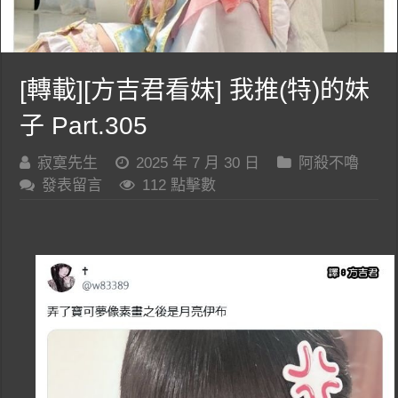
[轉載][方吉君看妹] 我推(特)的妹
子 Part.305
寂寞先生
2025 年 7 月 30 日
阿殺不嚕
發表留言
112 點擊數