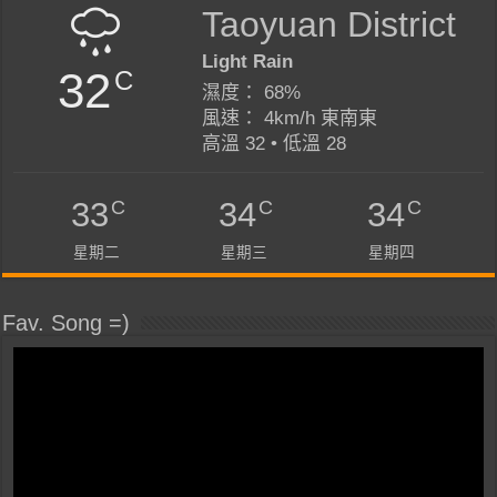
Taoyuan District
Light Rain
32
C
濕度： 68%
風速： 4km/h 東南東
高溫 32 • 低溫 28
C
C
C
33
34
34
星期二
星期三
星期四
Fav. Song =)