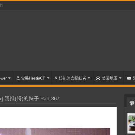
們
wer
安裝HestiaCP
核能流言終結者
美國地圖
 我推(特)的妹子 Part.367
最