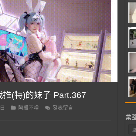
推(特)的妹子 Part.367
 日
阿殺不嚕
發表留言
彙
彙
整