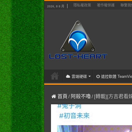
隱私權政策
著作權保護
聯繫我
2026, 8 8 月
雲端硬碟
遠控軟體 TeamVie
首頁
/
阿殺不嚕
/
[轉載][方吉君看妹]