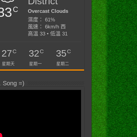
District
33
C
Overcast Clouds
濕度： 61%
風速： 6km/h 西
高溫 33 • 低溫 31
C
C
C
27
32
35
星期天
星期一
星期二
. Song =)