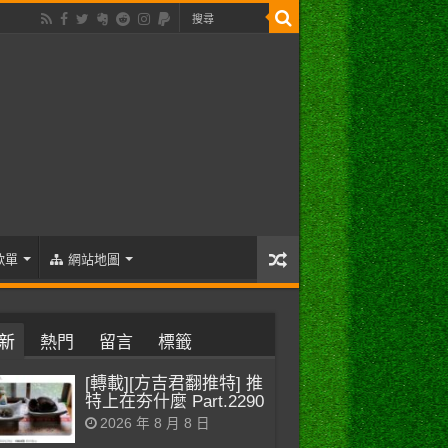
歌單
網站地圖
新
熱門
留言
標籤
[轉載][方吉君翻推特] 推
特上在夯什麼 Part.2290
2026 年 8 月 8 日