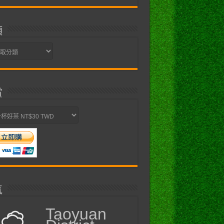
類
賞
氣
Taoyuan