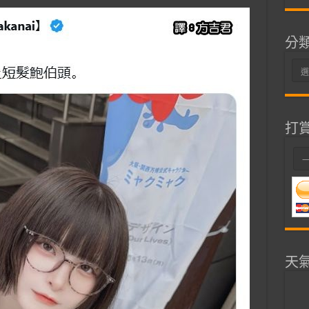
分
分
類
打
天