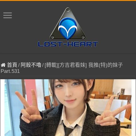
首頁
/
阿殺不嚕
/
[轉載][方吉君看妹] 我推(特)的妹子
Part.531