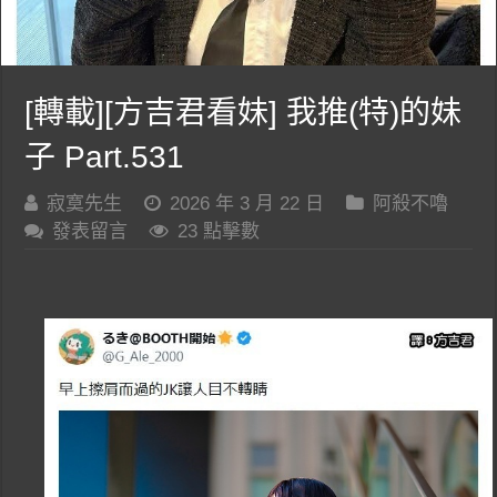
[轉載][方吉君看妹] 我推(特)的妹
子 Part.531
寂寞先生
2026 年 3 月 22 日
阿殺不嚕
發表留言
23 點擊數