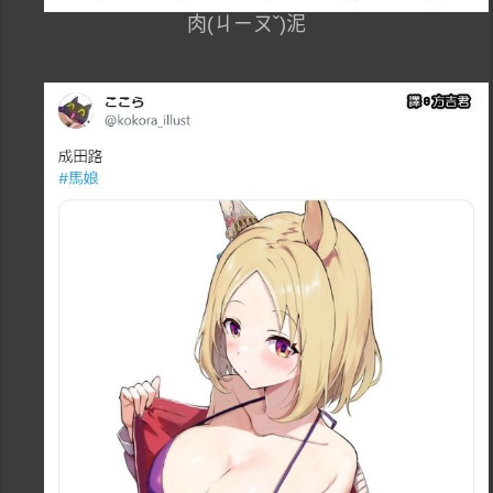
肉(ㄐㄧㄡˇ)泥