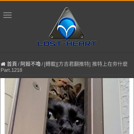
首頁
/
阿殺不嚕
/
[轉載][方吉君翻推特] 推特上在夯什麼
Part.1218