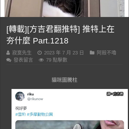
[轉載][方吉君翻推特] 推特上在
夯什麼 Part.1218
寂寞先生
2023 年 7 月 23 日
阿殺不嚕
發表留言
79 點擊數
貓咪圖騰柱